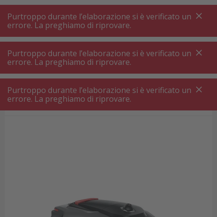
A
A
+++
A
A
+++
+++
+++
My
Post
My
Post
Purtroppo durante l’elaborazione si è verificato un
MENU
RICERCA
errore. La preghiamo di riprovare.
Purtroppo durante l’elaborazione si è verificato un
errore. La preghiamo di riprovare.
Robot tagliaerba
MOVA LiDAX Ultra 1000 AWD Robot rasaerba
Purtroppo durante l’elaborazione si è verificato un
MOVA LiDAX Ultra 1000 AWD
errore. La preghiamo di riprovare.
Robot rasaerba