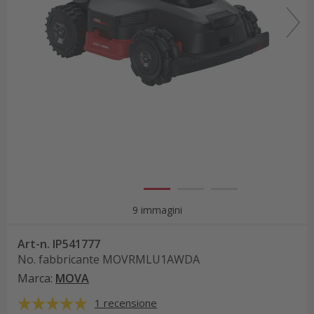
9 immagini
Art-n.
IP541777
No. fabbricante
MOVRMLU1AWDA
Marca
:
MOVA
1 recensione