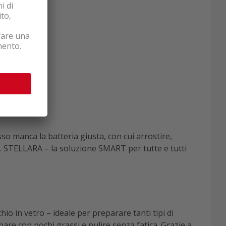
o manca la batteria giusta, con cui arrostire,
zzi. STELLARA – la soluzione SMART per tutte e tutti
o in vetro – ideale per preparare tanti tipi di
nare con pochi grassi e pulire senza fatica. Grazie a