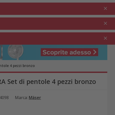
Fare il login
IT
Nel carrello
% Promozioni
0.00
PULIZIA ⋅
GASTRONOMIA
GIARDINO ⋅
PULIZIA
⋅
OUTDOOR
DOMESTICA
RISTORAZIONE
ntole 4 pezzi bronzo
 Set di pentole 4 pezzi bronzo
4098
Marca
:
Mäser