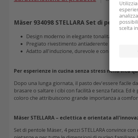
Mäser 934098 STELLARA Set di pentole 4 p
Design moderno in elegante tonalità bronzo: un 
Pregiato rivestimento antiaderente ILAG Xeradur
Adatto all'induzione, durevole e con manici soft
Per esperienze in cucina senza stress nella vita q
Dopo una lunga giornata, il pasto dev'essere facile da
brasare o saltare i cibi con facilità e senza fatica. Ed
coloro che attribuiscono grande importanza a comfort,
Mäser STELLARA – eclettica e orientata all'innovaz
Set di pentole Mäser, 4 pezzi STELLARA convince con du
pietanze e per tutte le dimensioni di nucleo familiare.