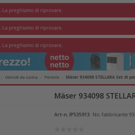
. La preghiamo di riprovare.
. La preghiamo di riprovare.
VANDERIA ⋅
BAGNO
ABITARE
. La preghiamo di riprovare.
OFFICINA
Utensili da cucina
Pentola
Mäser 934098 STELLARA Set di pe
Mäser 934098 STELLARA
Art-n.
IP535913
No. fabbricante
93