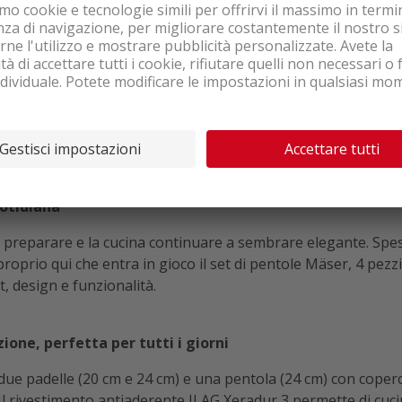
ezzi bronzo
vero colpo d'occhio in ogni cucina
 3 per cucinare senza fatica
 touch per una presa sicura
uotidiana
 preparare e la cucina continuare a sembrare elegante. Spess
 è proprio qui che entra in gioco il set di pentole Mäser, 4 pe
 design e funzionalità.
ione, perfetta per tutti i giorni
e padelle (20 cm e 24 cm) e una pentola (24 cm) con coperchi
 Il rivestimento antiaderente ILAG Xeradur 3 permette di cuci