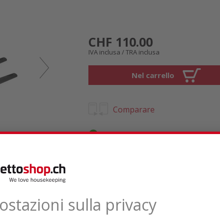
CHF 110.00
IVA inclusa / TRA inclusa
Nel carrello
Comparare
Disponibile subito dal centro log
Consegna ca. 12.-17.08.2026
Consegna gratuita
i
Recensioni di prodotti