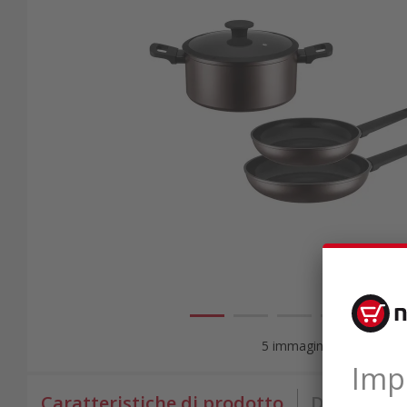
5 immagini
Caratteristiche di prodotto
Dati tecnic