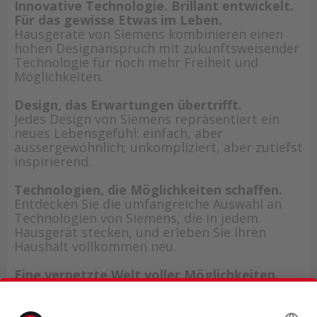
Innovative Technologie. Brillant entwickelt.
Für das gewisse Etwas im Leben.
Hausgeräte von Siemens kombinieren einen
hohen Designanspruch mit zukunftsweisender
Technologie für noch mehr Freiheit und
Möglichkeiten.
Design, das Erwartungen übertrifft.
Jedes Design von Siemens repräsentiert ein
neues Lebensgefühl: einfach, aber
aussergewöhnlich; unkompliziert, aber zutiefst
inspirierend.
Technologien, die Möglichkeiten schaffen.
Entdecken Sie die umfangreiche Auswahl an
Technologien von Siemens, die in jedem
Hausgerät stecken, und erleben Sie Ihren
Haushalt vollkommen neu.
Eine vernetzte Welt voller Möglichkeiten.
Schaffen Sie sich ein intelligentes Zuhause mit
den WLAN-fähigen Hausgeräten von Siemens.