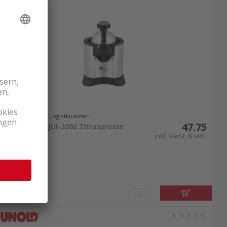
ungsstärke der Küchengeräte und verbessern Sie
t nachzukochen. Mithilfe praktischer
Kochgeräte
Brotbackautomaten
oder einer
Joghurtmaschine
,
Lieferbar ab Logistikcenter
47.75
Ohmex OHM-JUI-3266 Zitruspresse
Edelstahl
inkl. MwSt. & vRG
ragen zu einem ausgewählten Küchen-Kleingerät?
e Ihre neuen Küchengeräte bestellen. Gerne
ch vom kostenlosen 24-Stunden-Lieferservice
ositiven
Kundenfeedbacks
, bevor Sie Ihre neuen