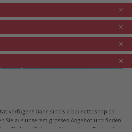
Anmelden
DE
Warenkorb
% Aktionen
0.00
RTEN ⋅
REINIGUNG ⋅
GASTRO ⋅
UTDOOR
HAUSHALT
GEWERBE
tät verfügen? Dann sind Sie bei nettoshop.ch
hlen Sie aus unserem grossen Angebot und finden
ten Sie Ihre Küchengeräte zu einem Bestpreis.