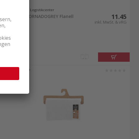
Lieferbar ab Logistikcenter
11.45
Tiseco 3547TORNADOGREY Flanell
Dunkelgrau
inkl. MwSt. & vRG