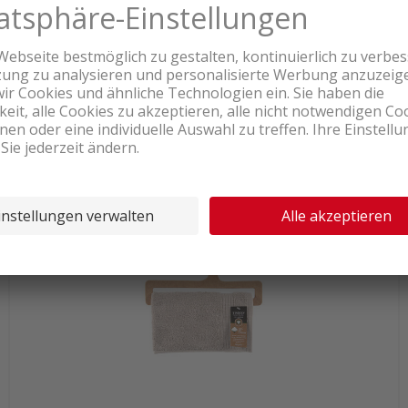
Lieferbar ab Logistikcenter
11.45
Tiseco 3547TAUPE Flanell Taupe
inkl. MwSt. & vRG