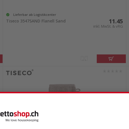
Lieferbar ab Logistikcenter
11.45
Tiseco 3547SAND Flanell Sand
inkl. MwSt. & vRG