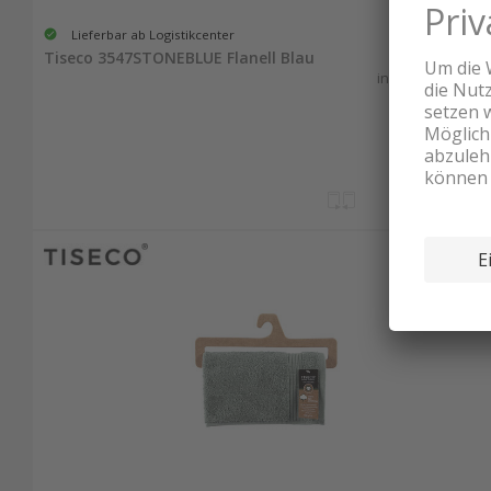
Lieferbar ab Logistikcenter
11.45
Tiseco 3547STONEBLUE Flanell Blau
inkl. MwSt. & vRG