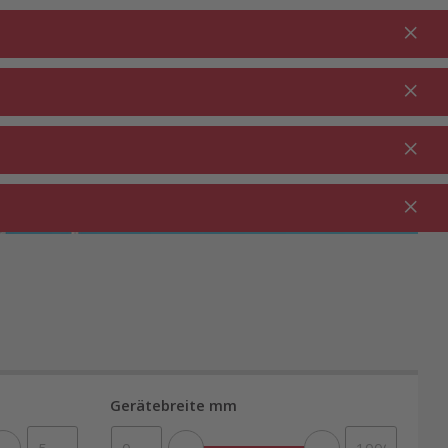
Anmelden
DE
Warenkorb
% Aktionen
0.00
RTEN ⋅
REINIGUNG ⋅
GASTRO ⋅
UTDOOR
HAUSHALT
GEWERBE
Gerätebreite mm