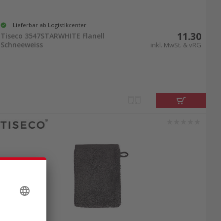
Lieferbar ab Logistikcenter
11.30
Tiseco 3547STARWHITE Flanell
Schneeweiss
inkl. MwSt. & vRG