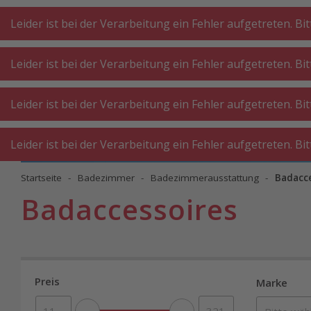
A
A
+++
A
A
+++
+++
+++
My
Post
My
Post
Leider ist bei der Verarbeitung ein Fehler aufgetreten. Bi
Leider ist bei der Verarbeitung ein Fehler aufgetreten. Bi
KÜCHE
KÜCHE
WASCHKÜ
Leider ist bei der Verarbeitung ein Fehler aufgetreten. Bi
GROSSGERÄTE
KLEINGERÄTE
WERKST
Leider ist bei der Verarbeitung ein Fehler aufgetreten. Bi
Startseite
Badezimmer
Badezimmerausstattung
Badacce
Badaccessoires
Preis
Marke