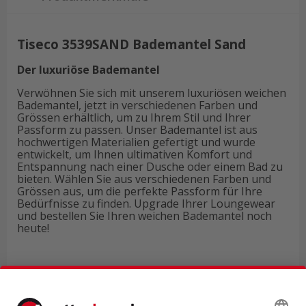
Tiseco 3539SAND Bademantel Sand
Der luxuriöse Bademantel
Verwöhnen Sie sich mit unserem luxuriösen weichen
Bademantel, jetzt in verschiedenen Farben und
Grössen erhältlich, um zu Ihrem Stil und Ihrer
Passform zu passen. Unser Bademantel ist aus
hochwertigen Materialien gefertigt und wurde
entwickelt, um Ihnen ultimativen Komfort und
Entspannung nach einer Dusche oder einem Bad zu
bieten. Wählen Sie aus verschiedenen Farben und
Grössen aus, um die perfekte Passform für Ihre
Bedürfnisse zu finden. Upgrade Ihrer Loungewear
und bestellen Sie Ihren weichen Bademantel noch
heute!
Technische Daten