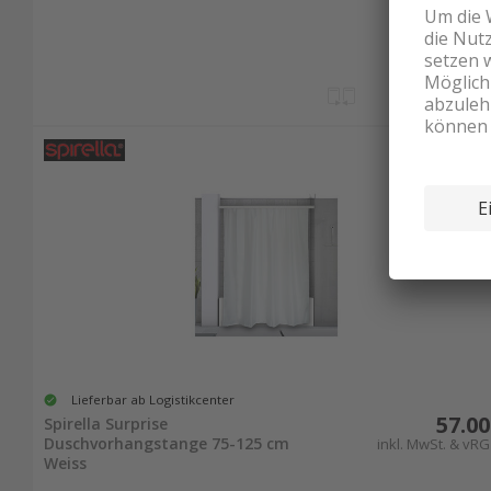
Lieferbar ab Logistikcenter
57.00
Spirella Surprise
Duschvorhangstange 75-125 cm
inkl. MwSt. & vRG
Weiss