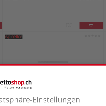
Lieferbar ab Logistikcenter
73.80
Spirella Surprise
Duschvorhangstange 125-210 cm
inkl. MwSt. & vRG
Aluminium