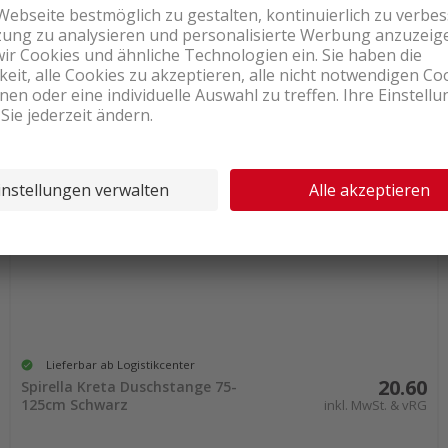
Lieferbar ab Logistikcenter
20.60
Spirella Kreta Duschstange 75-
125cm Schwarz
inkl. MwSt. & vRG