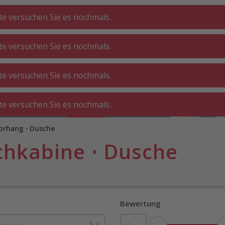
tte versuchen Sie es nochmals.
tte versuchen Sie es nochmals.
CHE ⋅
GA
BADEZIMMER
WOHNEN
tte versuchen Sie es nochmals.
ATT
O
tte versuchen Sie es nochmals.
orhang ⋅ Dusche
chkabine ⋅ Dusche
Bewertung