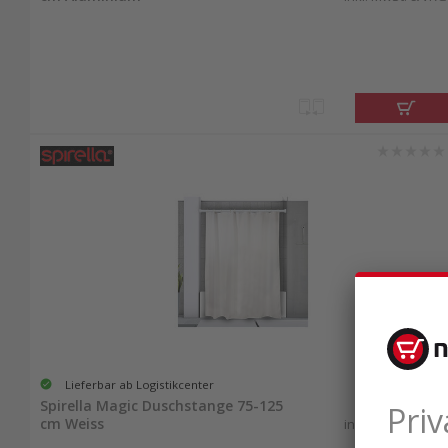
Lieferbar ab Logistikcenter
25.40
Spirella Magic Duschstange 75-125
cm Weiss
inkl. MwSt. & vRG