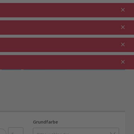
Anmelden
DE
Warenkorb
% Aktionen
0.00
RTEN ⋅
REINIGUNG ⋅
GASTRO ⋅
UTDOOR
HAUSHALT
GEWERBE
Grundfarbe