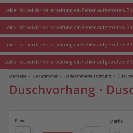
A
A
+++
A
A
+++
+++
+++
My
Post
My
Post
Leider ist bei der Verarbeitung ein Fehler aufgetreten. Bi
Leider ist bei der Verarbeitung ein Fehler aufgetreten. Bi
KÜCHE
KÜCHE
WASCHKÜ
Leider ist bei der Verarbeitung ein Fehler aufgetreten. Bi
GROSSGERÄTE
KLEINGERÄTE
WERKST
Leider ist bei der Verarbeitung ein Fehler aufgetreten. Bi
Startseite
Badezimmer
Badezimmerausstattung
Duschv
Duschvorhang ⋅ Dus
Preis
Marke