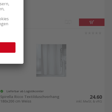
Lieferbar ab Logistikcenter
24.60
Spirella Ricco Textilduschvorhang
180x200 cm Weiss
inkl. MwSt. & vRG