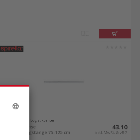
Lieferbar ab Logistikcenter
43.10
Spirella Surprise
Duschvorhangstange 75-125 cm
inkl. MwSt. & vRG
Aluminium