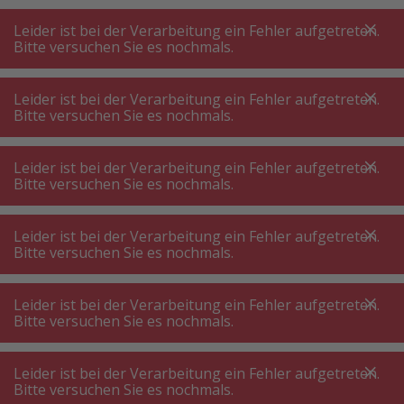
A
A
+++
A
A
+++
+++
+++
My
Post
My
Post
Leider ist bei der Verarbeitung ein Fehler aufgetreten.
MENÜ
SUCHE
Bitte versuchen Sie es nochmals.
Leider ist bei der Verarbeitung ein Fehler aufgetreten.
Bitte versuchen Sie es nochmals.
Badezimmerausstattung
Handtuchhalter
Handtuchhalter
Leider ist bei der Verarbeitung ein Fehler aufgetreten.
Bitte versuchen Sie es nochmals.
Produktfilter
Leider ist bei der Verarbeitung ein Fehler aufgetreten.
Bitte versuchen Sie es nochmals.
Leider ist bei der Verarbeitung ein Fehler aufgetreten.
58
P.
Sortieren nach
Bitte versuchen Sie es nochmals.
Leider ist bei der Verarbeitung ein Fehler aufgetreten.
ZPR 13575 Handtuchständer
Bitte versuchen Sie es nochmals.
Braun