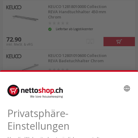
KEUCO 12818010000 Collection
REVA Handtuchhalter 450 mm
Chrom
Lieferbar ab Logistikcenter
72.90
inkl. MwSt. & vRG
KEUCO 12801010600 Collection
REVA Badetuchhalter Chrom
Lieferbar ab Logistikcenter
114.00
inkl. MwSt. & vRG