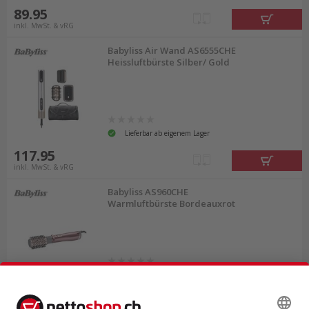
89.95
inkl. MwSt. & vRG
Babyliss Air Wand AS6555CHE
Heissluftbürste Silber/ Gold
Lieferbar ab eigenem Lager
117.95
inkl. MwSt. & vRG
Babyliss AS960CHE
Warmluftbürste Bordeauxrot
Lieferbar ab eigenem Lager
66.65
inkl. MwSt. & vRG