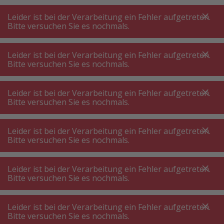
A
A
+++
A
A
+++
+++
+++
My
Post
My
Post
Leider ist bei der Verarbeitung ein Fehler aufgetreten.
MENÜ
SUCHE
Bitte versuchen Sie es nochmals.
Leider ist bei der Verarbeitung ein Fehler aufgetreten.
Bitte versuchen Sie es nochmals.
Hairstyler
Warmluftbürste
Warmluftbürste ⋅ Föhnbürste
Leider ist bei der Verarbeitung ein Fehler aufgetreten.
Bitte versuchen Sie es nochmals.
Produktfilter
Leider ist bei der Verarbeitung ein Fehler aufgetreten.
Bitte versuchen Sie es nochmals.
Leider ist bei der Verarbeitung ein Fehler aufgetreten.
39
P.
Sortieren nach
Bitte versuchen Sie es nochmals.
Leider ist bei der Verarbeitung ein Fehler aufgetreten.
Philips BHA305/00
Bitte versuchen Sie es nochmals.
Warmluftbürste