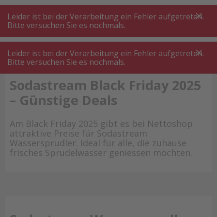
A
A
+++
A
A
+++
+++
+++
My
Post
My
Post
Leider ist bei der Verarbeitung ein Fehler aufgetreten.
MENÜ
SUCHE
Bitte versuchen Sie es nochmals.
Leider ist bei der Verarbeitung ein Fehler aufgetreten.
Bitte versuchen Sie es nochmals.
Sodastream Black Friday 2025
– Günstige Deals
Am Black Friday 2025 gibt es bei Nettoshop
attraktive Preise für Sodastream
Wassersprudler. Ideal für alle, die zuhause
frisches Sprudelwasser geniessen möchten.