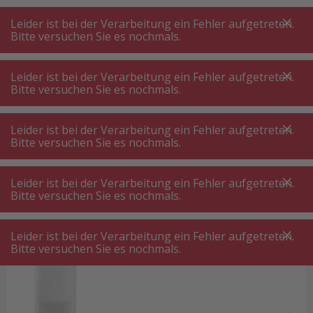
A
A
+++
A
A
+++
+++
+++
My
Post
My
Post
Leider ist bei der Verarbeitung ein Fehler aufgetreten.
MENÜ
SUCHE
Bitte versuchen Sie es nochmals.
Leider ist bei der Verarbeitung ein Fehler aufgetreten.
Bitte versuchen Sie es nochmals.
Startseite
Wohnen
Wohnen
Leider ist bei der Verarbeitung ein Fehler aufgetreten.
Bitte versuchen Sie es nochmals.
Die eigenen vier Wände bilden einen stabilen
Lebensmittelpunkt, weshalb es wichtig ist, die
Leider ist bei der Verarbeitung ein Fehler aufgetreten.
Wohnungseinrichtung günstig, aber dennoch
Bitte versuchen Sie es nochmals.
gemütlich und stilvoll zu gestalten. Moderne
Möbel und Accessoires präsentieren sich mit
Leider ist bei der Verarbeitung ein Fehler aufgetreten.
Bitte versuchen Sie es nochmals.
Raumklima ⋅ Raumluft ⋅ Heizen
stilvollem Design und Funktionalität. Die
Markenwelt
von nettoshop.ch macht es Ihnen
möglich, eine hochwertige Wohnungseinrichtung