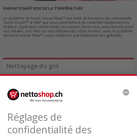
PARFAITE MAÎTRISE DE LA TEMPÉRATURE
Le système de buse Linear-Flow™ est doté de boutons de commande
Sensi-Touch™ à 180° qui vous permettent de contrôler totalement la
chaleur. Quel que soit le mode de cuisson dont vous avez besoin pour
vos steaks, vos rôtis ou vos délicieuses côtes levées, avec le système
de buse Linear-Flow™, vous maîtrisez parfaitement vos grillades.
Nettoyage du gril
Comment nettoyer mon gril ?
Dans ce
PDF
, vous trouverez tous les conseils
et astuces utiles pour l'utilisation, l'entretien
et le nettoyage des grilles en fonte.