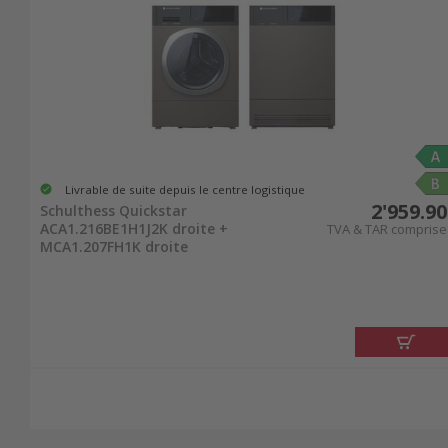
Livrable de suite depuis le centre logistique
2'959.90
Schulthess Quickstar
ACA1.216BE1H1J2K droite +
TVA & TAR comprise
MCA1.207FH1K droite