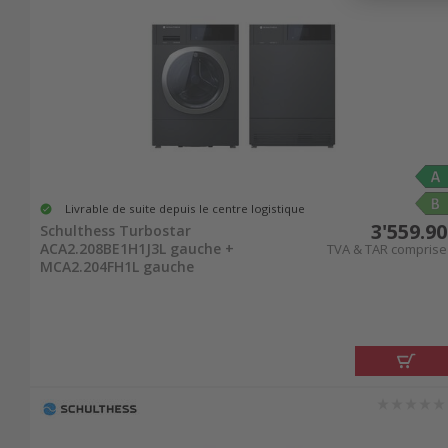
Livrable de suite depuis le centre logistique
3'559.90
Schulthess Turbostar
ACA2.208BE1H1J3L gauche +
TVA & TAR comprise
MCA2.204FH1L gauche