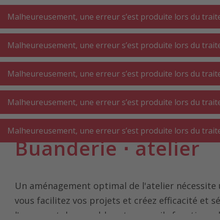
A
A
+++
A
A
+++
+++
+++
My
Post
My
Post
Malheureusement, une erreur s’est produite lors du traite
Malheureusement, une erreur s’est produite lors du traite
GROS
PETIT
BUAN
ÉLECTROMÉNAGER
ÉLECTROMÉNAGER
Malheureusement, une erreur s’est produite lors du traite
AT
CUISINE
CUISINE
Malheureusement, une erreur s’est produite lors du traite
Page d'accueil
Buanderie ⋅ atelier
Malheureusement, une erreur s’est produite lors du traite
Buanderie ⋅ atelier
Un aménagement optimal de l'atelier nécessite u
vous facilitez vos projets et créez efficacité et
l'espace et des meubles et appareils fonctionne