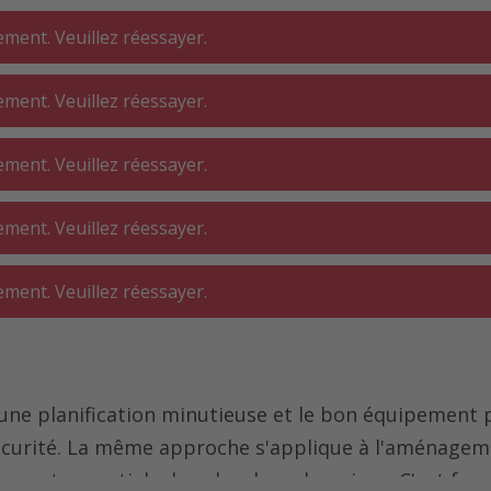
ment. Veuillez réessayer.
ment. Veuillez réessayer.
DERIE ⋅
SALLE DE BAIN
INTÉRIEUR
ment. Veuillez réessayer.
ELIER
ment. Veuillez réessayer.
ment. Veuillez réessayer.
ne planification minutieuse et le bon équipement p
 sécurité. La même approche s'applique à l'aménageme
ls sont essentiels dans les deux domaines. C'est for