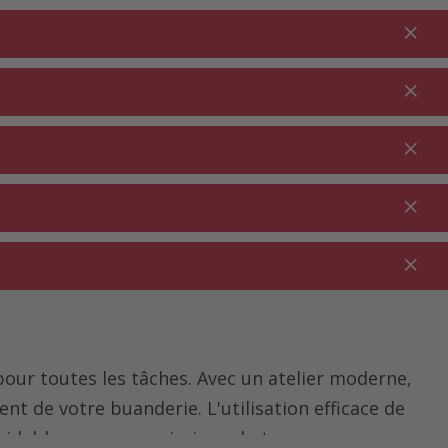
Connexion
FR
Au panier
% Promotions
0.00
JARDIN ⋅
NETTOYAGE ⋅
SECTEUR
OUTDOOR
MÉNAGE
RESTAURATION
our toutes les tâches. Avec un atelier moderne,
nt de votre buanderie. L'utilisation efficace de
midable que vous puissiez acheter un