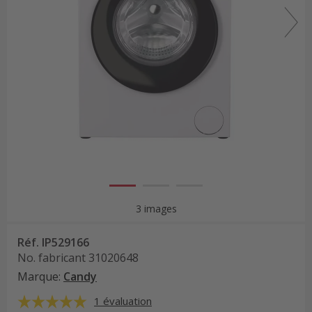
3 images
Réf.
IP529166
No. fabricant
31020648
Marque
:
Candy
1 évaluation