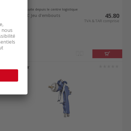
Livrable de suite depuis le centre logistique
45.80
Proton B-53SC Jeu d'embouts
TVA & TAR comprise