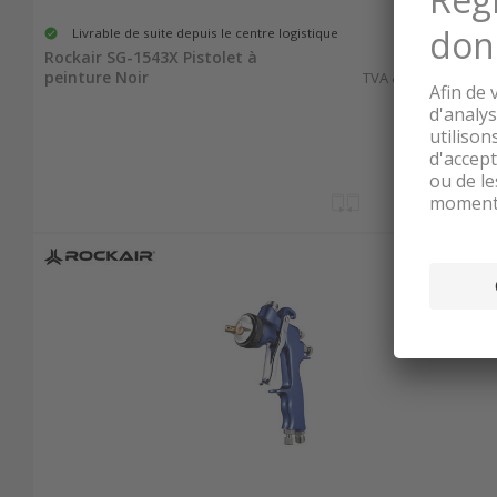
Livrable de suite depuis le centre logistique
194.00
Rockair SG-1543X Pistolet à
peinture Noir
TVA & TAR comprise