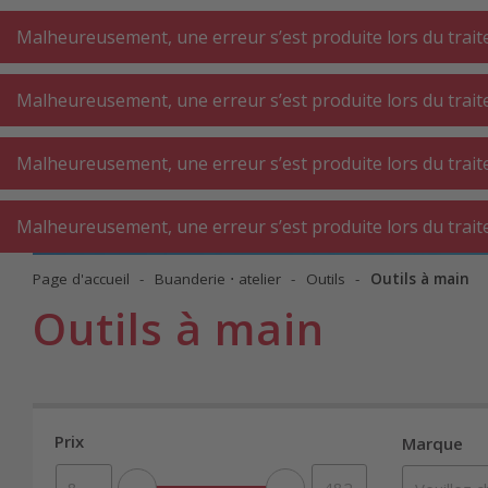
A
A
+++
A
A
+++
+++
+++
My
Post
My
Post
Malheureusement, une erreur s’est produite lors du traite
Malheureusement, une erreur s’est produite lors du traite
GROS
PETIT
BUAN
ÉLECTROMÉNAGER
ÉLECTROMÉNAGER
Malheureusement, une erreur s’est produite lors du traite
AT
CUISINE
CUISINE
Malheureusement, une erreur s’est produite lors du traite
Page d'accueil
Buanderie ⋅ atelier
Outils
Outils à main
Outils à main
Prix
Marque