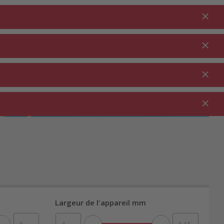
Connexion
FR
Au panier
% Promotions
0.00
JARDIN ⋅
NETTOYAGE ⋅
SECTEUR
OUTDOOR
MÉNAGE
RESTAURATION
Largeur de l'appareil mm