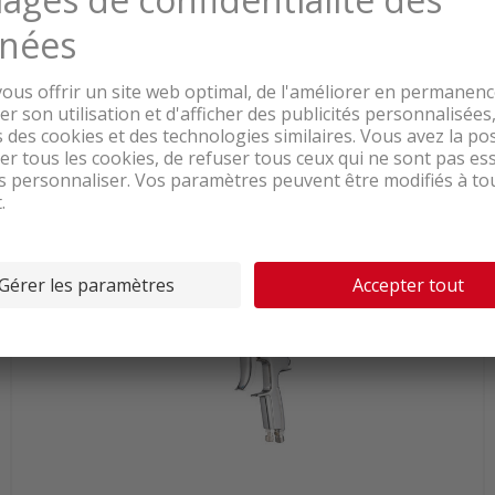
Livrable de suite depuis le centre logistique
60.45
Proton B-38RC Jeu de
douilles/embouts
TVA & TAR comprise