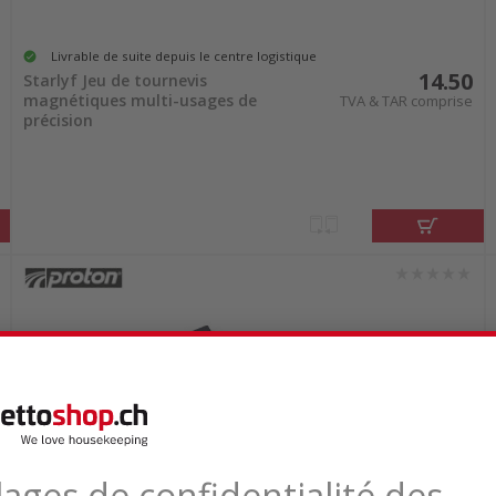
Livrable de suite depuis le centre logistique
14.50
Starlyf Jeu de tournevis
magnétiques multi-usages de
TVA & TAR comprise
précision