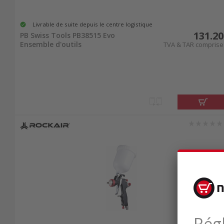
Livrable de suite depuis le centre logistique
131.20
PB Swiss Tools PB38515 Evo
Ensemble d'outils
TVA & TAR comprise