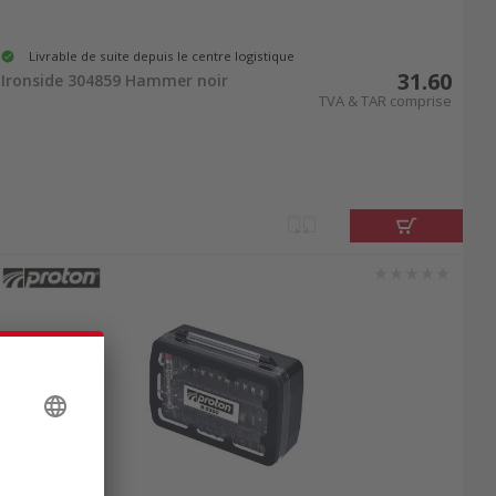
Livrable de suite depuis le centre logistique
31.60
Ironside 304859 Hammer noir
TVA & TAR comprise