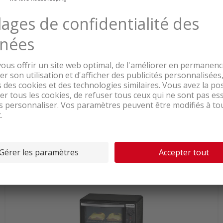
Livrable de suite depuis le centre logistique
241.00
Trisa Electronics AG Four combiné,
Noir
TVA & TAR comprise