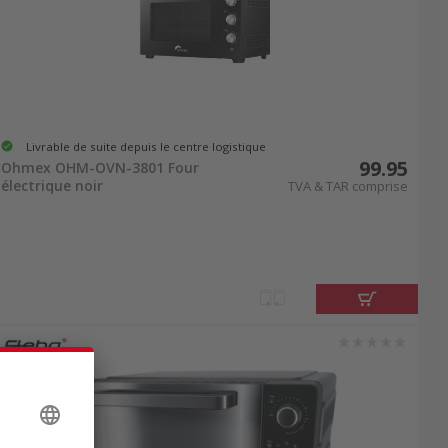
Livrable de suite depuis le centre logistique
99.95
Ohmex OHM-OVN-3801 Four
électrique noir
TVA & TAR comprise