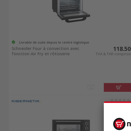
Livrable de suite depuis le centre logistique
118.50
Schneider Four à convection avec
fonction Air Fry et rôtisserie
TVA & TAR comprise