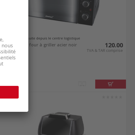
Livrable de suite depuis le centre logistique
120.00
Steba KB 224 four à griller acier noir
TVA & TAR comprise