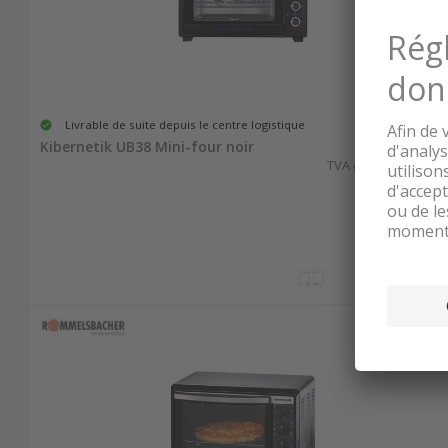
Livrable de suite depuis le centre logistique
79.90
Kibernetik UB38 Mini-four noir
TVA & TAR comprise