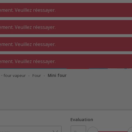
ment. Veuillez réessayer.
ment. Veuillez réessayer.
DERIE ⋅
SALLE DE BAIN
INTÉRIEUR
ment. Veuillez réessayer.
ELIER
ment. Veuillez réessayer.
e ⋅ four vapeur
Four
Mini four
Evaluation