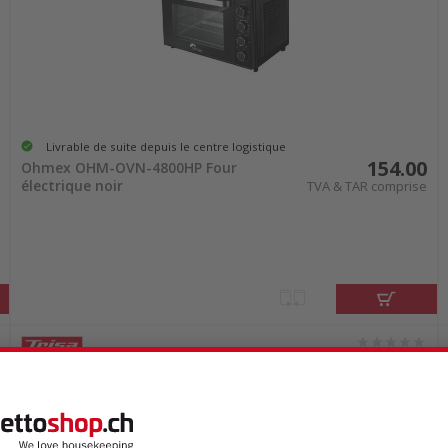
Livrable de suite depuis le centre logistique
154.00
Ohmex OHM-OVN-4800HP Four
électrique noir
TVA & TAR comprise