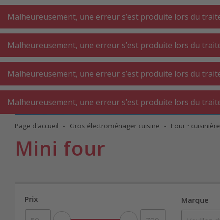
A
A
+++
A
A
+++
+++
+++
My
Post
My
Post
Malheureusement, une erreur s’est produite lors du traite
Malheureusement, une erreur s’est produite lors du traite
GROS
PETIT
BUAN
ÉLECTROMÉNAGER
ÉLECTROMÉNAGER
Malheureusement, une erreur s’est produite lors du traite
AT
CUISINE
CUISINE
Malheureusement, une erreur s’est produite lors du traite
Page d'accueil
Gros électroménager cuisine
Four ⋅ cuisinièr
Mini four
Prix
Marque