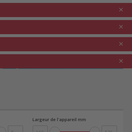
Connexion
FR
Au panier
% Promotions
0.00
JARDIN ⋅
NETTOYAGE ⋅
SECTEUR
OUTDOOR
MÉNAGE
RESTAURATION
Largeur de l'appareil mm