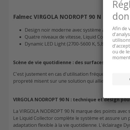
Falmec VIRGOLA NODROPT 90 N Hotte d'asp
Design noir moderne avec système anti-conden
Quatre niveaux de vitesse, Liquid Collector et f
Dynamic LED Light (2700-5600 K, 5,8 W) et minute
Scène de vie quotidienne : des surfaces propres e
C'est justement en cas d'utilisation fréquente que de 
propreté misent sur une solution qui allie les deux d
VIRGOLA NODROPT 90 N : technique et design pour 
La VIRGOLA NODROPT 90 N marque des points avec son 
Le Liquid Collector complète le système et assure un 
adaptation flexible à la vie quotidienne. L'éclairage