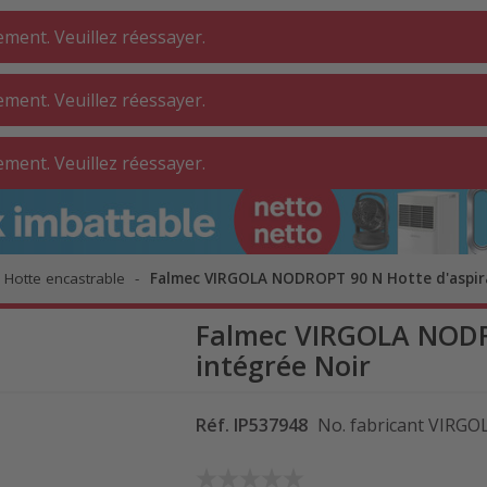
ment. Veuillez réessayer.
ment. Veuillez réessayer.
DERIE ⋅
SALLE DE BAIN
INTÉRIEUR
ment. Veuillez réessayer.
ELIER
Hotte encastrable
Falmec VIRGOLA NODROPT 90 N Hotte d'aspira
Falmec VIRGOLA NODRO
intégrée Noir
Réf.
IP537948
No. fabricant
VIRGO