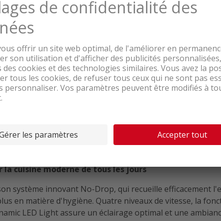
iration intégrée Noir
sation breveté No-Drop
onction automatique 24h
rie pour une utilisation flexible
t sèches - même en cas de cuisson intensive
l'humidité et de la condensation apparaissent souvent dans la
e manière optimale.
la cuisine moderne de tous les jours
système innovant No-Drop, qui recueille efficacement l'ea
plus en matière d'hygiène. Quatre niveaux de vitesse, la fon
 Dynamic LED Light assure un éclairage optimal et une ambia