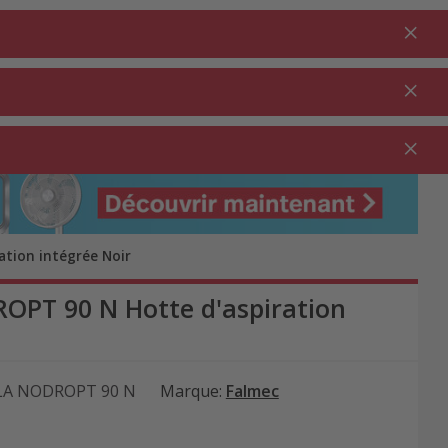
Connexion
FR
Au panier
% Promotions
0.00
JARDIN ⋅
NETTOYAGE ⋅
SECTEUR
OUTDOOR
MÉNAGE
RESTAURATION
tion intégrée Noir
PT 90 N Hotte d'aspiration
LA NODROPT 90 N
Marque
:
Falmec