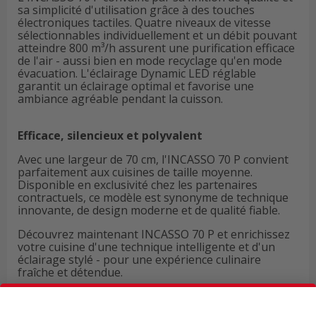
sa simplicité d'utilisation grâce à des touches
électroniques tactiles. Quatre niveaux de vitesse
sélectionnables individuellement et un débit pouvant
atteindre 800 m³/h assurent une purification efficace
de l'air - aussi bien en mode recyclage qu'en mode
évacuation. L'éclairage Dynamic LED réglable
garantit un éclairage optimal et favorise une
ambiance agréable pendant la cuisson.
Efficace, silencieux et polyvalent
Avec une largeur de 70 cm, l'INCASSO 70 P convient
parfaitement aux cuisines de taille moyenne.
Disponible en exclusivité chez les partenaires
contractuels, ce modèle est synonyme de technique
innovante, de design moderne et de qualité fiable.
Découvrez maintenant INCASSO 70 P et enrichissez
votre cuisine d'une technique intelligente et d'un
éclairage stylé - pour une expérience culinaire
fraîche et détendue.