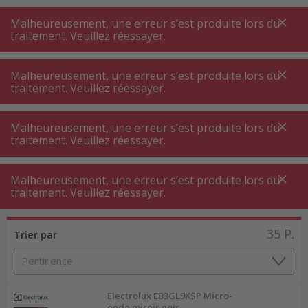
A
A
+++
A
A
+++
+++
+++
My
Post
My
Post
Malheureusement, une erreur s’est produite lors du
MENU
RECHERCHE
traitement. Veuillez réessayer.
Malheureusement, une erreur s’est produite lors du
traitement. Veuillez réessayer.
Micro onde encastrable
Micro onde encastrable 55 cm
Micro onde encastrable 55 cm
Malheureusement, une erreur s’est produite lors du
traitement. Veuillez réessayer.
Filtres de produits
Malheureusement, une erreur s’est produite lors du
traitement. Veuillez réessayer.
35
P.
Trier par
Electrolux EB3GL9KSP Micro-
onde miroir noir