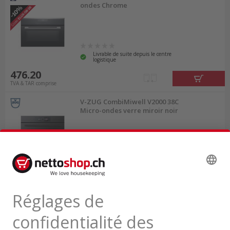
ondes Chrome
Livrable de suite depuis le centre
logistique
476.20
TVA & TAR comprise
V-ZUG CombiMiwell V2000 38C
Micro-ondes verre miroir noir
Livrable de suite depuis le centre
logistique
1'322.00
TVA & TAR comprise