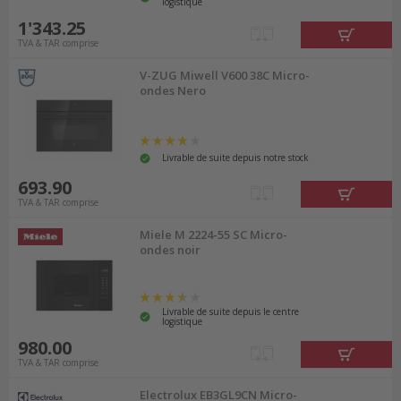
logistique
1'343.25
TVA & TAR comprise
V-ZUG Miwell V600 38C Micro-
ondes Nero
Livrable de suite depuis notre stock
693.90
TVA & TAR comprise
Miele M 2224-55 SC Micro-
ondes noir
Livrable de suite depuis le centre
logistique
980.00
TVA & TAR comprise
Electrolux EB3GL9CN Micro-