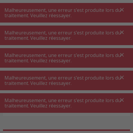
A
A
+++
A
A
+++
+++
+++
My
Post
My
Post
Malheureusement, une erreur s’est produite lors du
MENU
RECHERCHE
traitement. Veuillez réessayer.
Malheureusement, une erreur s’est produite lors du
traitement. Veuillez réessayer.
Cave à vin
Cave à vin pose libre
Cave à vin pose libre
Malheureusement, une erreur s’est produite lors du
La cave à vin à pose libre permet un stockage de
traitement. Veuillez réessayer.
votre vin là où vous le souhaitez. Placez-la où bon
vous semble à proximité d'une prise électrique.
Malheureusement, une erreur s’est produite lors du
traitement. Veuillez réessayer.
Avant toute chose, mesurez votre place
disponible pour installer l'appareil et décidez
Malheureusement, une erreur s’est produite lors du
ensuite de la taille de votre nouvelle armoire à
traitement. Veuillez réessayer.
Filtres de produits
vin. Nous proposons aussi bien des modèles
standards de 85 cm que des modèles plus petits
et plus grands.