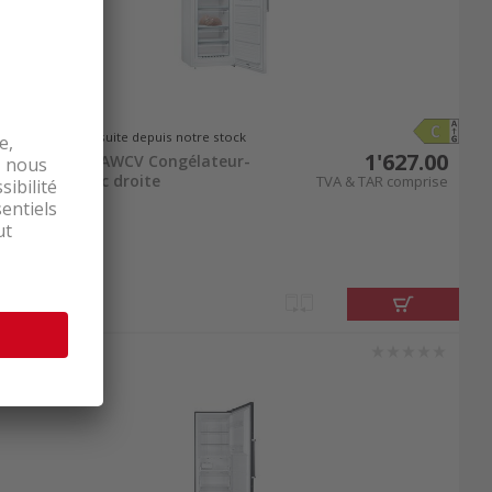
Livrable de suite depuis notre stock
1'627.00
Bosch GSN58AWCV Congélateur-
armoire blanc droite
TVA & TAR comprise