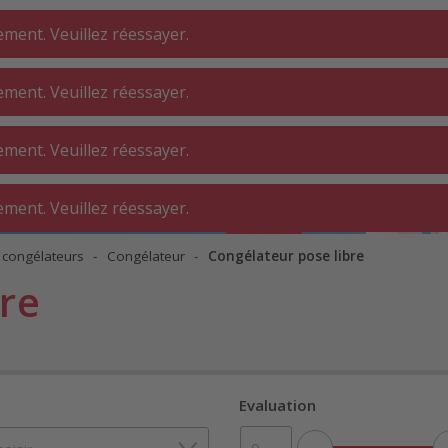
ment. Veuillez réessayer.
ment. Veuillez réessayer.
DERIE ⋅
SALLE DE BAIN
INTÉRIEUR
ment. Veuillez réessayer.
ELIER
ment. Veuillez réessayer.
⋅ congélateurs
Congélateur
Congélateur pose libre
re
Evaluation