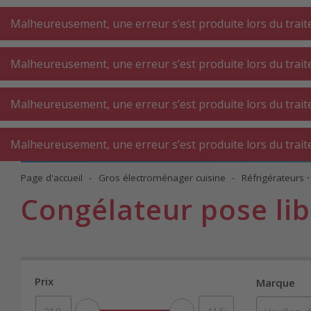
A
A
+++
A
A
+++
+++
+++
My
Post
My
Post
Malheureusement, une erreur s’est produite lors du traite
Malheureusement, une erreur s’est produite lors du traite
GROS
PETIT
BUAN
ÉLECTROMÉNAGER
ÉLECTROMÉNAGER
Malheureusement, une erreur s’est produite lors du traite
AT
CUISINE
CUISINE
Malheureusement, une erreur s’est produite lors du traite
Page d'accueil
Gros électroménager cuisine
Réfrigérateurs 
Congélateur pose lib
Prix
Marque