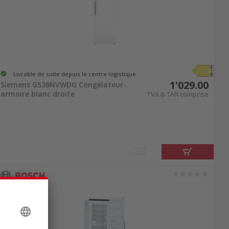
Livrable de suite depuis le centre logistique
1'029.00
Siemens GS36NVWDG Congélateur-
armoire blanc droite
TVA & TAR comprise