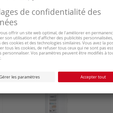
Livrable de suite depuis notre stock
1'099.00
Bosch GSN54AWCV Congélateur-
armoire blanc droite
TVA & TAR comprise