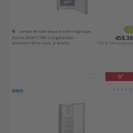
Livrable de suite depuis le centre logistique
458.30
Domo DO91776R Congélateur-
armoire rétro rose, à droite
TVA & TAR comprise