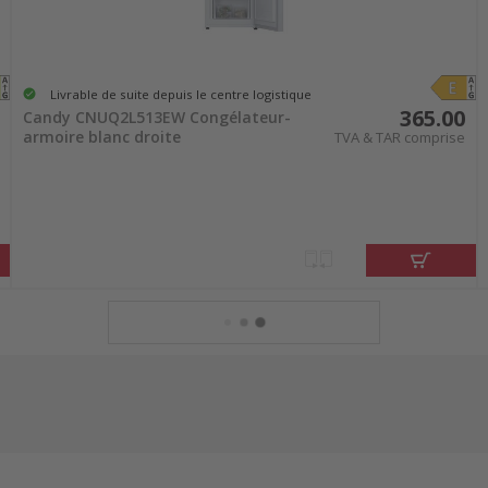
Livrable de suite depuis le centre logistique
365.00
Candy CNUQ2L513EW Congélateur-
armoire blanc droite
TVA & TAR comprise