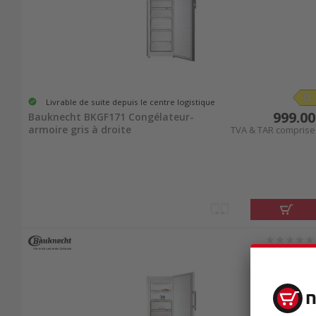
Livrable de suite depuis le centre logistique
999.00
Bauknecht BKGF171 Congélateur-
armoire gris à droite
TVA & TAR comprise