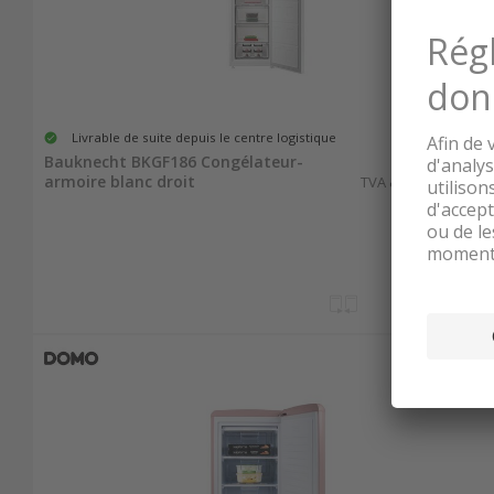
Livrable de suite depuis le centre logistique
880.00
Bauknecht BKGF186 Congélateur-
armoire blanc droit
TVA & TAR comprise