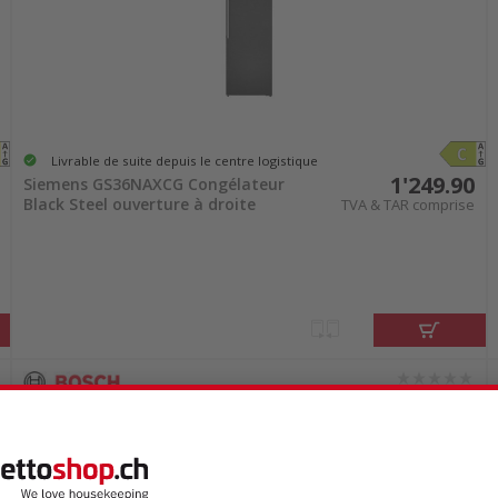
Livrable de suite depuis le centre logistique
1'249.90
Siemens GS36NAXCG Congélateur
Black Steel ouverture à droite
TVA & TAR comprise