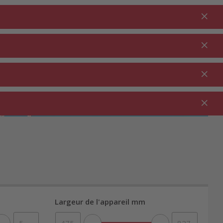
Connexion
FR
Au panier
% Promotions
0.00
JARDIN ⋅
NETTOYAGE ⋅
SECTEUR
OUTDOOR
MÉNAGE
RESTAURATION
Largeur de l'appareil mm