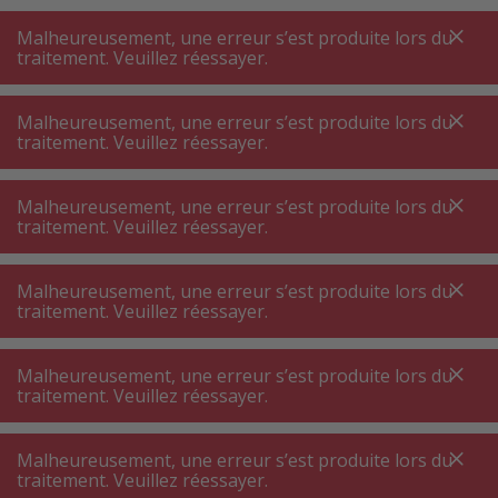
A
A
+++
A
A
+++
+++
+++
My
Post
My
Post
Malheureusement, une erreur s’est produite lors du
MENU
RECHERCHE
traitement. Veuillez réessayer.
Malheureusement, une erreur s’est produite lors du
traitement. Veuillez réessayer.
Congélateur
Mini congélateur pose libre
Mini congélateur pose libre
Malheureusement, une erreur s’est produite lors du
traitement. Veuillez réessayer.
Filtres de produits
Malheureusement, une erreur s’est produite lors du
traitement. Veuillez réessayer.
Malheureusement, une erreur s’est produite lors du
65
P.
Trier par
traitement. Veuillez réessayer.
Malheureusement, une erreur s’est produite lors du
Severin GS8848 Congélateur
traitement. Veuillez réessayer.
blanc, ouverture à droite