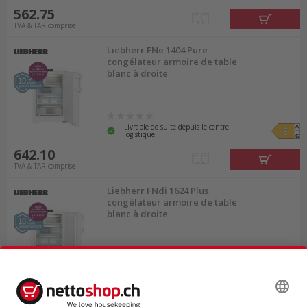
562.75
TVA & TAR comprise
Liebherr FNe 1404 Pure
congélateur armoire de table
blanc à droite
Livrable de suite depuis le centre
logistique
642.10
TVA & TAR comprise
Liebherr FNdi 1624 Plus
congélateur armoire de table
blanc à droite
Livrable de suite depuis le centre
logistique
698.90
TVA & TAR comprise