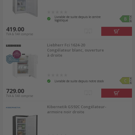
Livrable de suite depuis le centre
logistique
419.00
TVA & TAR comprise
Liebherr Fci 1624-20
Congélateur blanc, ouverture
à droite
Livrable de suite depuis notre stock
729.00
TVA & TAR comprise
Kibernetik GS92C Congélateur-
armoire noir droite