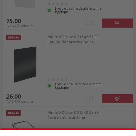
Livrable de suite depuis le centre
logistique
75.00
TVA & TAR comprise
Miele KDB sw K 31542-55 EF
Feuille décorative noire
Livrable de suite depuis le centre
logistique
26.00
TVA & TAR comprise
Miele KDR sw K 31542-55 EF
Cadre décoratif noir