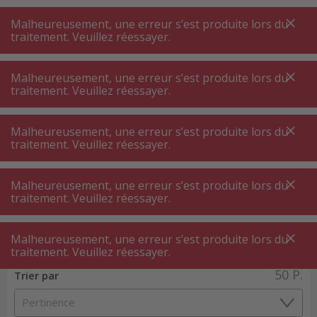
A
A
+++
A
A
+++
+++
+++
My
Post
My
Post
Malheureusement, une erreur s’est produite lors du
MENU
RECHERCHE
traitement. Veuillez réessayer.
Malheureusement, une erreur s’est produite lors du
traitement. Veuillez réessayer.
Réfrigérateurs ⋅ congélateurs
Grille de ventilation ⋅ cadre déco ⋅ façades portes
Malheureusement, une erreur s’est produite lors du
Grille de ventilation ⋅ cadre déco ⋅
traitement. Veuillez réessayer.
façades portes
Malheureusement, une erreur s’est produite lors du
traitement. Veuillez réessayer.
Filtres de produits
Malheureusement, une erreur s’est produite lors du
traitement. Veuillez réessayer.
50
P.
Trier par