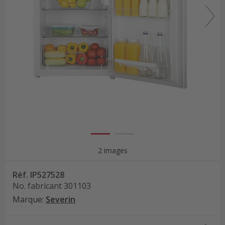
2 images
Réf.
IP527528
No. fabricant
301103
Marque
:
Severin