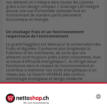
vos aliments et s'intègre dans toutes les cuisines
grâce à son design compact. L'éclairage LED intégré
assure une vue d'ensemble optimale tout en
fonctionnant de manière particulièrement
économique en énergie.
Un stockage frais et un fonctionnement
respectueux de l'environnement
Le grand Veggibox est idéal pour la conservation des
fruits et légumes. Il préserve plus longtemps la
fraîcheur et les nutriments, de sorte que vos
aliments sont toujours prêts à être consommés. Avec
la classe d'efficacité énergétique C, le réfrigérateur
fonctionne dans le respect de l'environnement et
contribue à maintenir vos coûts énergétiques à un
niveau bas. Le Severin VKS8843 allie confort,
technologie écologique et design moderne.
Données techniques