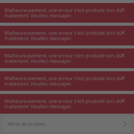
A
A
+++
A
A
+++
+++
+++
My
Post
My
Post
Malheureusement, une erreur s’est produite lors du
MENU
RECHERCHE
traitement. Veuillez réessayer.
Malheureusement, une erreur s’est produite lors du
traitement. Veuillez réessayer.
Plaque de cuisson à écran tactile
Plaque de cuisson à induction avec écran tactile
Malheureusement, une erreur s’est produite lors du
Plaque de cuisson à induction écran
traitement. Veuillez réessayer.
tactile
Malheureusement, une erreur s’est produite lors du
Une plaque à induction combine la technologie la
traitement. Veuillez réessayer.
plus moderne à un design élégant et intemporel
qui s’intègre parfaitement dans votre cuisine.
Malheureusement, une erreur s’est produite lors du
Découvrez le plaisir de cuisiner au plus haut
traitement. Veuillez réessayer.
niveau et profitez de l’utilisation intuitive de la
Filtres de produits
plaque à induction avec écran tactile. Réglez les
températures et les temps de cuisson selon vos