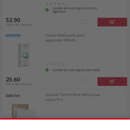
Livrable de suite depuis le centre
logistique
52.90
TVA & TAR comprise
Venta Nettoyant pour
appareils 500 ml
Livrable de suite depuis notre stock
25.60
TVA & TAR comprise
Stadler Form Filtre HEPA pour
Lukas Pro
Livrable de suite depuis notre stock