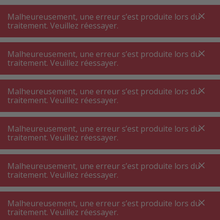
A
A
+++
A
A
+++
+++
+++
My
Post
My
Post
Malheureusement, une erreur s’est produite lors du
MENU
RECHERCHE
traitement. Veuillez réessayer.
Malheureusement, une erreur s’est produite lors du
traitement. Veuillez réessayer.
Climat intérieur ⋅ air ambiant ⋅ chauffage
Accessoires climat intérieur, air ambiant et chauffage
Malheureusement, une erreur s’est produite lors du
Accessoires climat intérieur, air
traitement. Veuillez réessayer.
ambiant et chauffage
Malheureusement, une erreur s’est produite lors du
traitement. Veuillez réessayer.
Filtres de produits
Malheureusement, une erreur s’est produite lors du
traitement. Veuillez réessayer.
280
P.
Trier par
Malheureusement, une erreur s’est produite lors du
traitement. Veuillez réessayer.