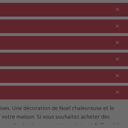
Connexion
FR
Au panier
% Promotions
0.00
JARDIN ⋅
NETTOYAGE ⋅
SECTEUR
OUTDOOR
MÉNAGE
RESTAURATION
ves. Une décoration de Noël chaleureuse et le
 votre maison. Si vous souhaitez acheter des
mme la résistance aux intempéries et l’efficacité