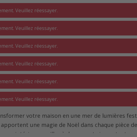
ment. Veuillez réessayer.
ment. Veuillez réessayer.
DERIE ⋅
SALLE DE BAIN
INTÉRIEUR
ment. Veuillez réessayer.
ELIER
ment. Veuillez réessayer.
Noël ⋅ éclairage de Noël
ment. Veuillez réessayer.
rage de Noël
ment. Veuillez réessayer.
ansformer votre maison en une mer de lumières festi
t apportent une magie de Noël dans chaque pièce de
aces intérieurs, veillez à des aspects importants co