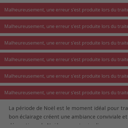
A
A
+++
A
A
+++
+++
+++
My
Post
My
Post
Malheureusement, une erreur s’est produite lors du traite
Malheureusement, une erreur s’est produite lors du traite
GROS
PETIT
BUAN
ÉLECTROMÉNAGER
ÉLECTROMÉNAGER
Malheureusement, une erreur s’est produite lors du traite
AT
CUISINE
CUISINE
Malheureusement, une erreur s’est produite lors du traite
Page d'accueil
Intérieur
Luminaires ⋅ décoration
Déco de 
Malheureusement, une erreur s’est produite lors du traite
Déco de Noël ⋅ éclai
Malheureusement, une erreur s’est produite lors du traite
La période de Noël est le moment idéal pour tr
bon éclairage créent une ambiance conviviale e
décorations de Noël pour votre jardin ou vos esp