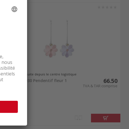
s
articles pour bébés
lumineux ou des jouets
ionnalité et ambiance festive dans la chambre
d 100 ou ChemRRV et que les articles sont
des décorations de Noël en ligne pour vos
Livrable de suite depuis le centre logistique
66.50
Leonardo 29930 Pendentif fleur 1
pièce
TVA & TAR comprise
intérieur, nettoshop.ch vous propose un large
, commandez vos décorations de Noël aujourd’hui