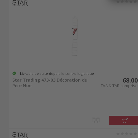
avant 21 h et recevez votre
livraison
dès le lende
éclairages de nettoshop.ch.
Livrable de suite depuis le centre logistique
68.00
Star Trading 473-03 Décoration du
Père Noël
TVA & TAR comprise