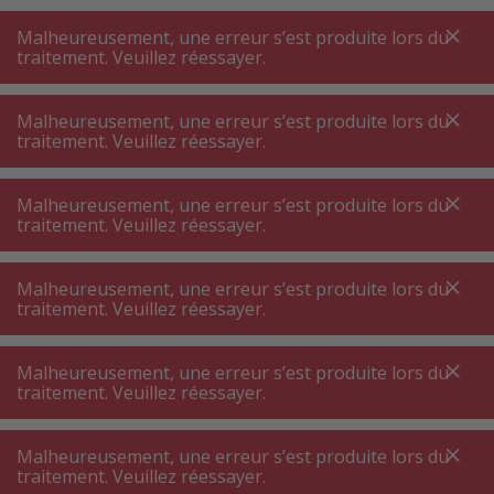
A
A
+++
A
A
+++
+++
+++
My
Post
My
Post
Malheureusement, une erreur s’est produite lors du
MENU
RECHERCHE
traitement. Veuillez réessayer.
Malheureusement, une erreur s’est produite lors du
traitement. Veuillez réessayer.
Luminaires ⋅ décoration
Lampe de luminothérapie
Lampe de luminothérapie
Malheureusement, une erreur s’est produite lors du
traitement. Veuillez réessayer.
Filtres de produits
Malheureusement, une erreur s’est produite lors du
traitement. Veuillez réessayer.
Malheureusement, une erreur s’est produite lors du
15
P.
Trier par
traitement. Veuillez réessayer.
Malheureusement, une erreur s’est produite lors du
Momcozy WN010-GR12BA-A
traitement. Veuillez réessayer.
Veilleuse