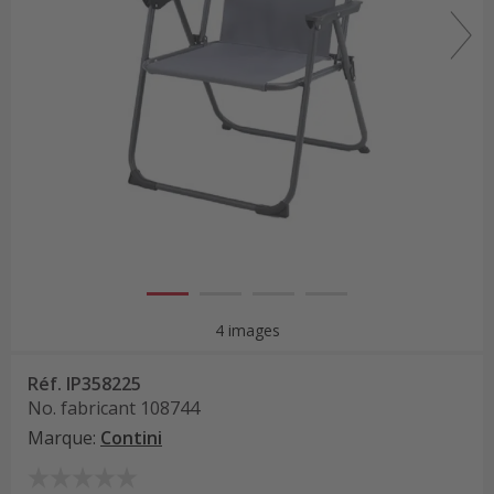
4 images
Réf.
IP358225
No. fabricant
108744
Marque
:
Contini