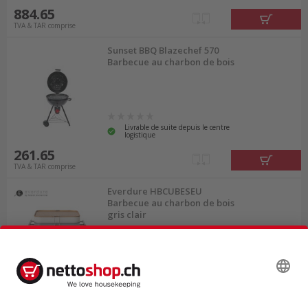
884.65
TVA & TAR comprise
Sunset BBQ Blazechef 570
Barbecue au charbon de bois
Livrable de suite depuis le centre
logistique
261.65
TVA & TAR comprise
Everdure HBCUBESEU
Barbecue au charbon de bois
gris clair
Livrable de suite depuis le centre
logistique
192.40
TVA & TAR comprise