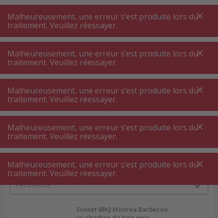
A
A
+++
A
A
+++
+++
+++
My
Post
My
Post
Malheureusement, une erreur s’est produite lors du
MENU
RECHERCHE
traitement. Veuillez réessayer.
Malheureusement, une erreur s’est produite lors du
traitement. Veuillez réessayer.
Barbecue
Barbecue charbon de bois
Barbecue charbon de bois
Malheureusement, une erreur s’est produite lors du
traitement. Veuillez réessayer.
Filtres de produits
Malheureusement, une erreur s’est produite lors du
traitement. Veuillez réessayer.
Malheureusement, une erreur s’est produite lors du
92
P.
Trier par
traitement. Veuillez réessayer.
Sunset BBQ Moorea Barbecue
au charbon de bois noir