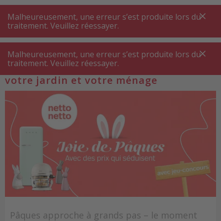
A
A
+++
A
A
+++
+++
+++
My
Post
My
Post
Malheureusement, une erreur s’est produite lors du
MENU
RECHERCHE
traitement. Veuillez réessayer.
Malheureusement, une erreur s’est produite lors du
traitement. Veuillez réessayer.
Tout pour votre brunch de Pâques,
votre jardin et votre ménage
Pâques approche à grands pas – le moment