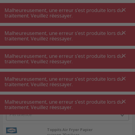
A
A
+++
A
A
+++
+++
+++
My
Post
My
Post
Malheureusement, une erreur s’est produite lors du
MENU
RECHERCHE
traitement. Veuillez réessayer.
Malheureusement, une erreur s’est produite lors du
traitement. Veuillez réessayer.
Appareils de cuisson
Accessoires appareils de cuisson
Accessoires appareils de cuisson
Malheureusement, une erreur s’est produite lors du
traitement. Veuillez réessayer.
Filtres de produits
Malheureusement, une erreur s’est produite lors du
traitement. Veuillez réessayer.
Malheureusement, une erreur s’est produite lors du
27
P.
Trier par
traitement. Veuillez réessayer.
Toppits Air Fryer Papier
cuisson 20 pièces