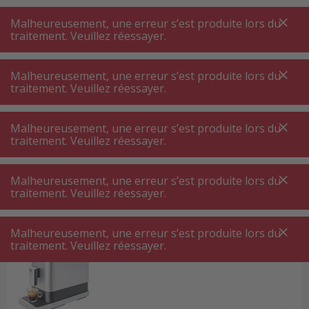
A
A
+++
A
A
+++
+++
+++
My
Post
My
Post
Malheureusement, une erreur s’est produite lors du
MENU
RECHERCHE
traitement. Veuillez réessayer.
Malheureusement, une erreur s’est produite lors du
traitement. Veuillez réessayer.
Page d'accueil
Petit électroménager cuisine
Petit électroménager cuisine
Malheureusement, une erreur s’est produite lors du
traitement. Veuillez réessayer.
Vous recherchez des appareils de cuisine de
haute qualité, abordables et avec une excellente
Malheureusement, une erreur s’est produite lors du
qualité ? Alors nettoshop.ch est le bon endroit
traitement. Veuillez réessayer.
pour vous ! Nous proposons des produits de
marque avec un rapport qualité-prix équitable.
Malheureusement, une erreur s’est produite lors du
traitement. Veuillez réessayer.
Machines à café ⋅ théières
Choisissez parmi notre large offre et trouvez les
appareils de cuisine qui vous conviennent.
Profitez de nos offres récurrentes et obtenez vos