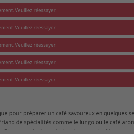
ment. Veuillez réessayer.
ment. Veuillez réessayer.
DERIE ⋅
SALLE DE BAIN
INTÉRIEUR
ment. Veuillez réessayer.
ELIER
ment. Veuillez réessayer.
⋅ théières
Café
Capsules café
Capsules nespresso
ment. Veuillez réessayer.
ique pour préparer un café savoureux en quelques 
iand de spécialités comme le lungo ou le café aroma
 Si vous souhaitez acheter des capsules Nespresso, 