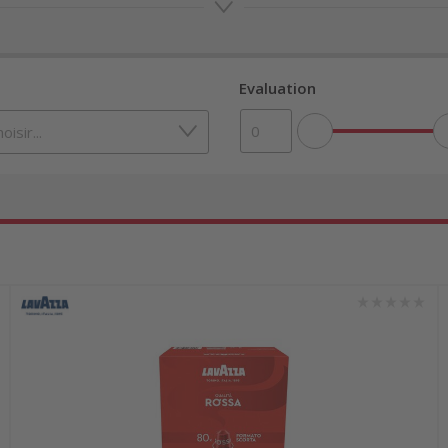
arantissent un goût constant et une qualité élevée, 
e chez nous avec une qualité équivalente.
Evaluation
so en ligne
n à la compatibilité
ez qu’il existe deux systèmes incompatibles : Origi
 la majorité des machines Nespresso. Les capsules Ve
ées précises sur le volume d’eau, la température, l
 Chaque système propose une large sélection d’espre
disponibles en intensité douce à corsée. Informez-vo
so.
es sur les capsules Nespresso