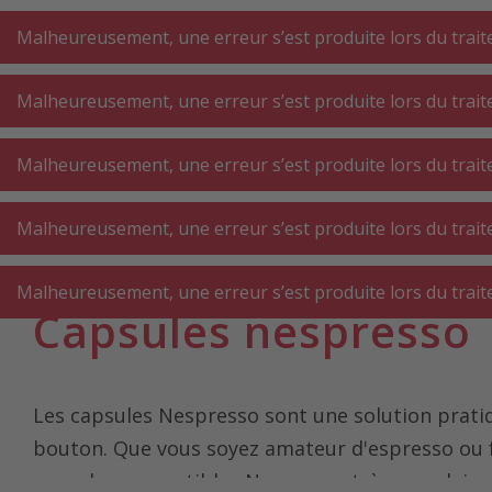
A
A
+++
A
A
+++
+++
+++
My
Post
My
Post
Malheureusement, une erreur s’est produite lors du traite
Malheureusement, une erreur s’est produite lors du traite
GROS
PETIT
BUAN
ÉLECTROMÉNAGER
ÉLECTROMÉNAGER
Malheureusement, une erreur s’est produite lors du traite
AT
CUISINE
CUISINE
Malheureusement, une erreur s’est produite lors du traite
Page d'accueil
Petit électroménager cuisine
Machines à café 
Malheureusement, une erreur s’est produite lors du traite
Capsules nespresso
Les capsules Nespresso sont une solution prat
bouton. Que vous soyez amateur d'espresso ou fr
capsules compatibles Nespresso très populaires.