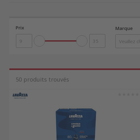
capsules
. Les produits originaux de Nespresso g
constituent une alternative abordable disponibl
Prix
Marque
Découvrir les capsules Nespres
Original Line ou Vertuo Line : attentio
Lorsque vous achetez des capsules Nespresso, not
50
produits trouvés
Line sont les capsules classiques utilisées dans
de code-barres qui fournit à la machine des donn
préparation optimale adaptée à chaque capsule.
chocolat, caramel). La plupart des variétés sont 
l’intensité avant d’acheter vos capsules Nespres
Comparer les prix et les offres spécial