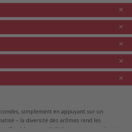
Connexion
FR
Au panier
% Promotions
0.00
JARDIN ⋅
NETTOYAGE ⋅
SECTEUR
OUTDOOR
MÉNAGE
RESTAURATION
secondes, simplement en appuyant sur un
tisé – la diversité des arômes rend les
veillez à la compatibilité avec votre
machine à