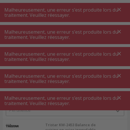
A
A
+++
A
A
+++
+++
+++
My
Post
My
Post
Malheureusement, une erreur s’est produite lors du
MENU
RECHERCHE
traitement. Veuillez réessayer.
Malheureusement, une erreur s’est produite lors du
traitement. Veuillez réessayer.
Ustensiles de cuisine
Balance de cuisine
Balance de cuisine
Malheureusement, une erreur s’est produite lors du
traitement. Veuillez réessayer.
Filtres de produits
Malheureusement, une erreur s’est produite lors du
traitement. Veuillez réessayer.
Malheureusement, une erreur s’est produite lors du
113
P.
Trier par
traitement. Veuillez réessayer.
Tristar KW-2453 Balance de
cuisine en acier inoxydable