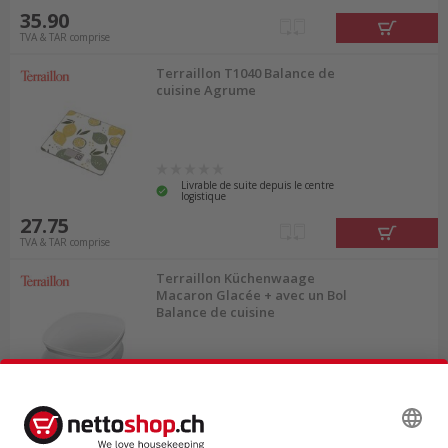
35.90
TVA & TAR comprise
Terraillon T1040 Balance de
cuisine Agrume
Livrable de suite depuis le centre
logistique
27.75
TVA & TAR comprise
Terraillon Küchenwaage
Macaron Glacée + avec un Bol
Balance de cuisine
Livrable de suite depuis le centre
logistique
31.60
TVA & TAR comprise