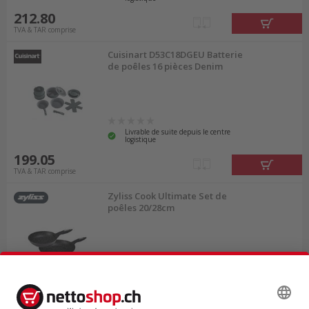
212.80
TVA & TAR comprise
Cuisinart D53C18DGEU Batterie
de poêles 16 pièces Denim
Livrable de suite depuis le centre
logistique
199.05
TVA & TAR comprise
Zyliss Cook Ultimate Set de
poêles 20/28cm
Livrable de suite depuis le centre
logistique
71.15