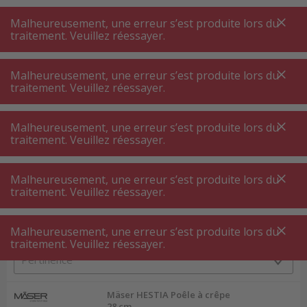
A
A
+++
A
A
+++
+++
+++
My
Post
My
Post
Malheureusement, une erreur s’est produite lors du
MENU
RECHERCHE
traitement. Veuillez réessayer.
Malheureusement, une erreur s’est produite lors du
traitement. Veuillez réessayer.
Poêles et casserolles
Poêle
Poêle
Malheureusement, une erreur s’est produite lors du
traitement. Veuillez réessayer.
Filtres de produits
Malheureusement, une erreur s’est produite lors du
traitement. Veuillez réessayer.
Malheureusement, une erreur s’est produite lors du
162
P.
Trier par
traitement. Veuillez réessayer.
Mäser HESTIA Poêle à crêpe
28 cm