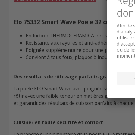
Elo 75332 Smart Wave Poêle 32 cm
Enduction THERMOCERAMICA innovante
Résistante aux rayures et anti-adhérente
Poignée supplémentaire pour une prise en main
Convient à tous feux, plaques à induction compr
Des résultats de rôtissage parfaits grâce à TH
La poêle ELO Smart Wave avec poignée supplémentair
rôtir avec une faible teneur en matières grasses et s
et garantit des résultats de cuisson parfaits à chaque u
Cuisiner en toute sécurité et confort
La branche supplémentaire de la poêle ELO Smart Wave