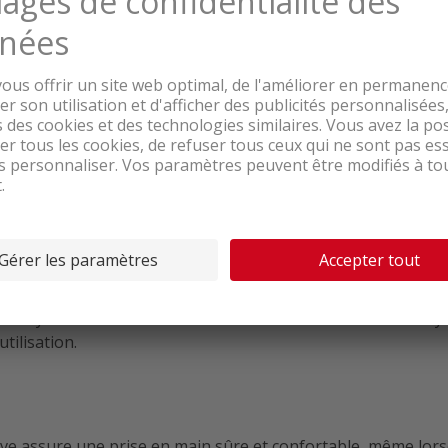
 confortable
ises
ERMOCERAMICA
e de 32 cm vous offre, grâce à son revêtement innovant T
ans rayer. Cette enduction antiadhésive et résistante aux r
tilisation.
 assure une prise en main sûre et confortable, même lorsque