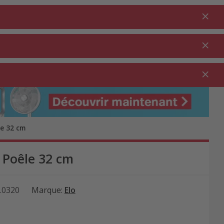
Connexion
FR
Au panier
% Promotions
0.00
JARDIN ⋅
NETTOYAGE ⋅
SECTEUR
OUTDOOR
MÉNAGE
RESTAURATION
le 32 cm
 Poêle 32 cm
.0320
Marque
:
Elo