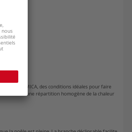
HERMOCERAMICA, des conditions idéales pour faire
ayures assure une répartition homogène de la chaleur
 la poêle est pleine. La branche déclipsable facilite