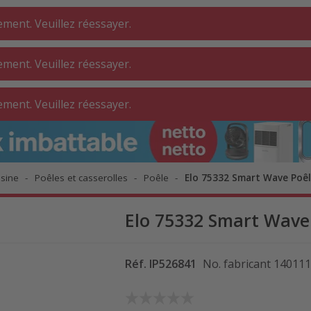
ment. Veuillez réessayer.
ment. Veuillez réessayer.
DERIE ⋅
SALLE DE BAIN
INTÉRIEUR
ment. Veuillez réessayer.
ELIER
isine
Poêles et casserolles
Poêle
Elo 75332 Smart Wave Poê
Elo 75332 Smart Wave
Réf.
IP526841
No. fabricant
140111