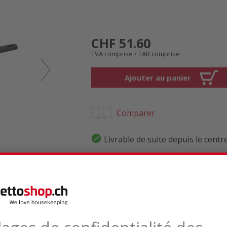
CHF 51.60
TVA comprise / TAR comprise
Ajouter au panier
Comparer
Livrable de suite depuis le centr
Livraison env. 11.-14.08.2026
Livraison gratuite
techniques
Avis de produits