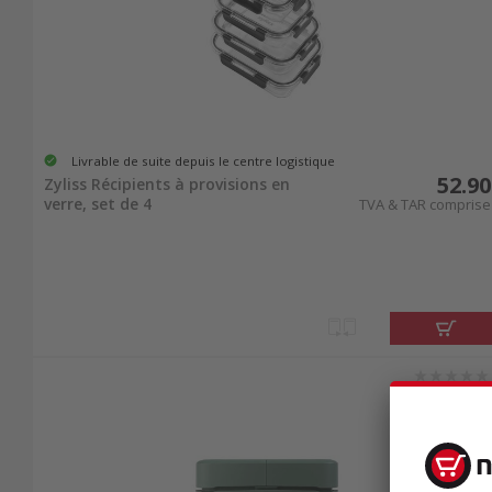
Livrable de suite depuis le centre logistique
52.90
Zyliss Récipients à provisions en
verre, set de 4
TVA & TAR comprise