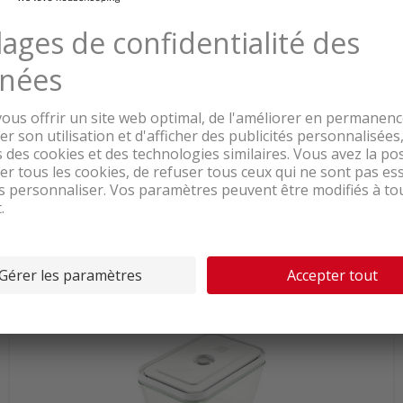
Livrable de suite depuis le centre logistique
143.00
CASO Vacu One Touch Pro Set mise
sous vide
TVA & TAR comprise