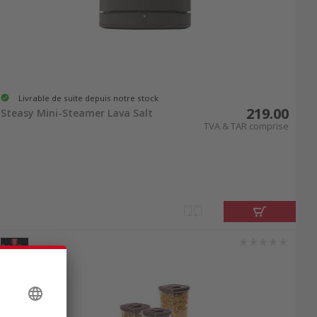
Livrable de suite depuis notre stock
219.00
Steasy Mini-Steamer Lava Salt
TVA & TAR comprise