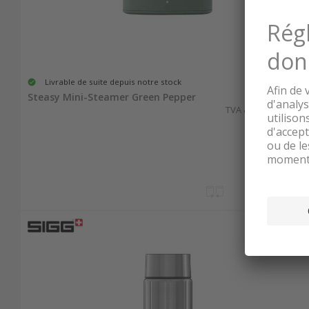
Livrable de suite depuis notre stock
219.00
Steasy Mini-Steamer Green Pepper
TVA & TAR comprise