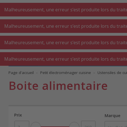
A
A
+++
A
A
+++
+++
+++
My
Post
My
Post
Malheureusement, une erreur s’est produite lors du traite
Malheureusement, une erreur s’est produite lors du traite
GROS
PETIT
BUAN
ÉLECTROMÉNAGER
ÉLECTROMÉNAGER
Malheureusement, une erreur s’est produite lors du traite
AT
CUISINE
CUISINE
Malheureusement, une erreur s’est produite lors du traite
Page d'accueil
Petit électroménager cuisine
Ustensiles de cu
Boite alimentaire
Prix
Marque