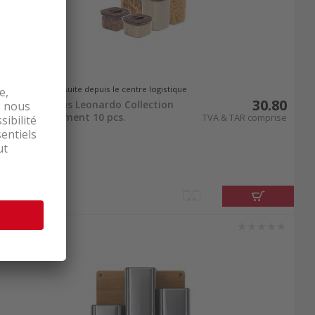
Livrable de suite depuis le centre logistique
30.80
Berlinger Haus Leonardo Collection
Set de rangement 10 pcs.
TVA & TAR comprise