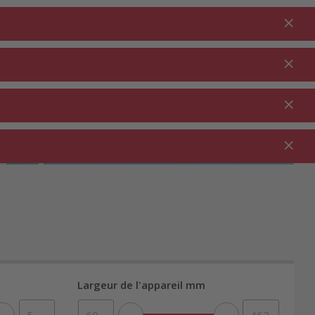
Connexion
FR
Au panier
% Promotions
0.00
JARDIN ⋅
NETTOYAGE ⋅
SECTEUR
OUTDOOR
MÉNAGE
RESTAURATION
Largeur de l'appareil mm