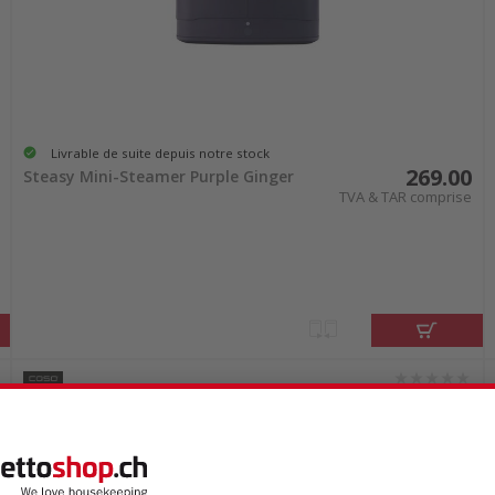
Livrable de suite depuis notre stock
269.00
Steasy Mini-Steamer Purple Ginger
TVA & TAR comprise