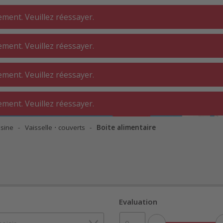
ment. Veuillez réessayer.
ment. Veuillez réessayer.
DERIE ⋅
SALLE DE BAIN
INTÉRIEUR
ment. Veuillez réessayer.
ELIER
ment. Veuillez réessayer.
isine
Vaisselle ⋅ couverts
Boite alimentaire
Evaluation