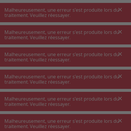
A
A
+++
A
A
+++
+++
+++
My
Post
My
Post
Malheureusement, une erreur s’est produite lors du
MENU
RECHERCHE
traitement. Veuillez réessayer.
Malheureusement, une erreur s’est produite lors du
traitement. Veuillez réessayer.
Verres ⋅ carafes
Verre cocktail
Verre cocktail
Malheureusement, une erreur s’est produite lors du
traitement. Veuillez réessayer.
Filtres de produits
Malheureusement, une erreur s’est produite lors du
traitement. Veuillez réessayer.
Malheureusement, une erreur s’est produite lors du
26
P.
Trier par
traitement. Veuillez réessayer.
Malheureusement, une erreur s’est produite lors du
Zwiesel Glas 122087 Verre à
traitement. Veuillez réessayer.
grappa 2 pcs