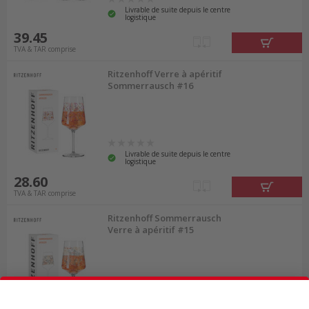
Livrable de suite depuis le centre
logistique
39.45
TVA & TAR comprise
Ritzenhoff Verre à apéritif
Sommerrausch #16
Livrable de suite depuis le centre
logistique
28.60
TVA & TAR comprise
Ritzenhoff Sommerrausch
Verre à apéritif #15
Livrable de suite depuis le centre
logistique