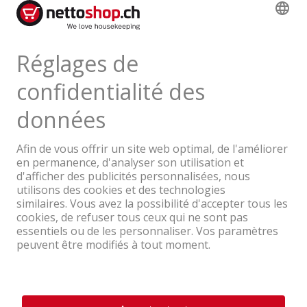
30.60
TVA & TAR comprise
Une entreprise du Groupe Coop