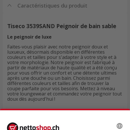
Caractéristiques du produit
Tiseco 3539SAND Peignoir de bain sable
Le peignoir de luxe
Faites-vous plaisir avec notre peignoir doux et
luxueux, désormais disponible en différentes
couleurs et tailles pour s'adapter à votre style et à
votre morphologie. Notre peignoir est fabriqué à
partir de matériaux de haute qualité et a été conçu
pour vous offrir un confort et une détente ultimes
après une douche ou un bain. Choisissez parmi
différentes couleurs et tailles afin de trouver la
coupe parfaite pour vos besoins. Mettez à niveau
votre loungewear et commandez votre peignoir tout
doux dès aujourd'hui !
Données techniques