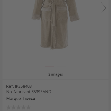
2 images
Réf.
IP358403
No. fabricant
3539SAND
Marque
:
Tiseco