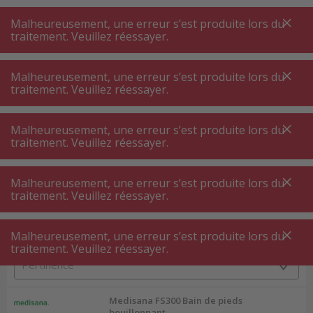
A
A
+++
A
A
+++
+++
+++
My
Post
My
Post
Malheureusement, une erreur s’est produite lors du
MENU
RECHERCHE
traitement. Veuillez réessayer.
Malheureusement, une erreur s’est produite lors du
traitement. Veuillez réessayer.
Bien-être ⋅ massage
Bain de pied ⋅ tapis bulles
Bain de pied ⋅ tapis bulles
Malheureusement, une erreur s’est produite lors du
traitement. Veuillez réessayer.
Filtres de produits
Malheureusement, une erreur s’est produite lors du
traitement. Veuillez réessayer.
Malheureusement, une erreur s’est produite lors du
10
P.
Trier par
traitement. Veuillez réessayer.
Medisana FS300 Bain de pieds
bouillonnant