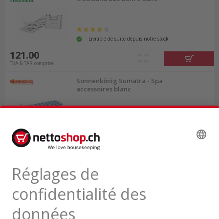
Livrable de suite depuis notre stock
121.00
TVA & TAR comprise
Sonnenkönig Sumatra - Spa
accessoires blanc
Livrable de suite depuis le centre
logistique
179.00
TVA & TAR comprise