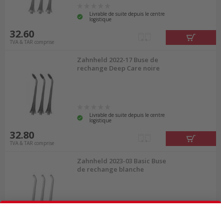
Livrable de suite depuis le centre
logistique
32.60
TVA & TAR comprise
Zahnheld 2022-17 Buse de
rechange Deep Care noire
Livrable de suite depuis le centre
logistique
32.80
TVA & TAR comprise
Zahnheld 2023-03 Basic Buse
de rechange blanche
Livrable de suite depuis le centre