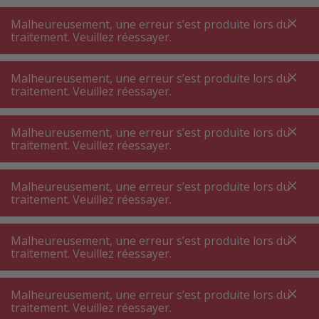
A
A
+++
A
A
+++
+++
+++
My
Post
My
Post
Malheureusement, une erreur s’est produite lors du
MENU
RECHERCHE
traitement. Veuillez réessayer.
Malheureusement, une erreur s’est produite lors du
traitement. Veuillez réessayer.
Soins buccodentaires ⋅ soins dentaires
Brosse de rechange ⋅ accessoires soins dentaires
Malheureusement, une erreur s’est produite lors du
Brosse de rechange ⋅ accessoires soins
traitement. Veuillez réessayer.
dentaires
Malheureusement, une erreur s’est produite lors du
traitement. Veuillez réessayer.
Filtres de produits
Malheureusement, une erreur s’est produite lors du
traitement. Veuillez réessayer.
245
P.
Trier par
Malheureusement, une erreur s’est produite lors du
traitement. Veuillez réessayer.