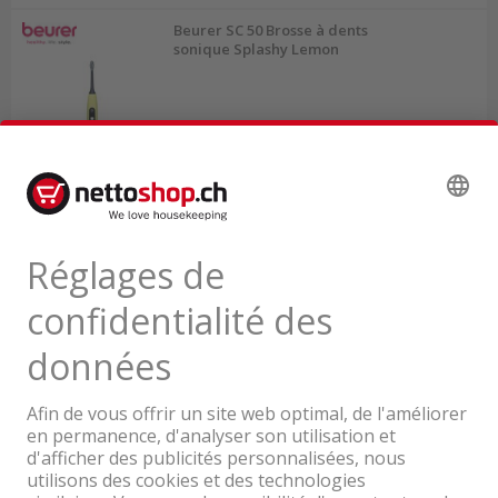
Beurer SC 50 Brosse à dents
sonique Splashy Lemon
Livrable de suite depuis notre stock
49.35
TVA & TAR comprise
Une entreprise du Groupe Coop