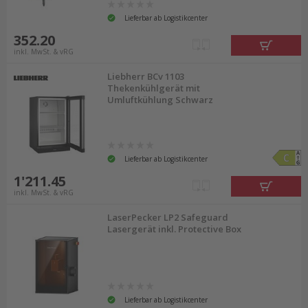
Lieferbar ab Logistikcenter
352.20
inkl. MwSt. & vRG
Liebherr BCv 1103
Thekenkühlgerät mit
Umluftkühlung Schwarz
Lieferbar ab Logistikcenter
1'211.45
inkl. MwSt. & vRG
LaserPecker LP2 Safeguard
Lasergerät inkl. Protective Box
Lieferbar ab Logistikcenter