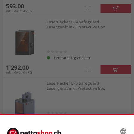
593.00
inkl. MwSt. & vRG
LaserPecker LP4 Safeguard
Lasergerät inkl. Protective Box
Lieferbar ab Logistikcenter
1'292.00
inkl. MwSt. & vRG
LaserPecker LP5 Safeguard
Lasergerät inkl. Protective Box
Lieferbar ab Logistikcenter
3'031.00
inkl. MwSt. & vRG