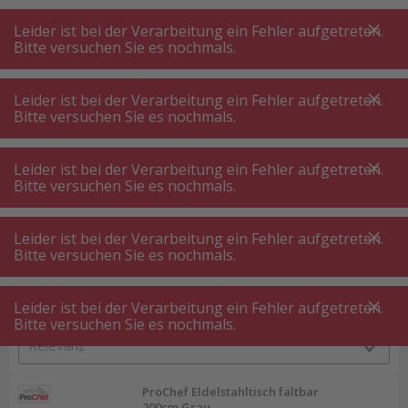
A
A
+++
A
A
+++
+++
+++
My
Post
My
Post
Leider ist bei der Verarbeitung ein Fehler aufgetreten.
MENÜ
SUCHE
Bitte versuchen Sie es nochmals.
Leider ist bei der Verarbeitung ein Fehler aufgetreten.
Bitte versuchen Sie es nochmals.
Gastro ⋅ Gewerbe
Gastro Inventar & Einrichtungen
Gastro Inventar ⋅ Gastro Einrichtungen
Leider ist bei der Verarbeitung ein Fehler aufgetreten.
Bitte versuchen Sie es nochmals.
Produktfilter
Leider ist bei der Verarbeitung ein Fehler aufgetreten.
Bitte versuchen Sie es nochmals.
Leider ist bei der Verarbeitung ein Fehler aufgetreten.
168
P.
Sortieren nach
Bitte versuchen Sie es nochmals.
ProChef Eldelstahltisch faltbar
200cm Grau