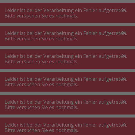
A
A
+++
A
A
+++
+++
+++
My
Post
My
Post
Leider ist bei der Verarbeitung ein Fehler aufgetreten.
MENÜ
SUCHE
Bitte versuchen Sie es nochmals.
Leider ist bei der Verarbeitung ein Fehler aufgetreten.
Bitte versuchen Sie es nochmals.
Gastro Kühlschränke & Gefrierschränke
Gastro Kühlschrank
Leider ist bei der Verarbeitung ein Fehler aufgetreten.
Gastro Kühlschrank
Bitte versuchen Sie es nochmals.
Ein Gastro Kühlschrank ist in jeder
Leider ist bei der Verarbeitung ein Fehler aufgetreten.
professionellen Küche zu finden. Die Geräte
Bitte versuchen Sie es nochmals.
bieten ordentlich Platz und optimale
Lagerbedingungen für verderbliche
Leider ist bei der Verarbeitung ein Fehler aufgetreten.
Bitte versuchen Sie es nochmals.
Lebensmittel. Verglichen mit einem
Produktfilter
Haushaltskühlschrank besitzt ein Gastro
Leider ist bei der Verarbeitung ein Fehler aufgetreten.
Kühlschrank eine höhere Leistung, grössere
Bitte versuchen Sie es nochmals.