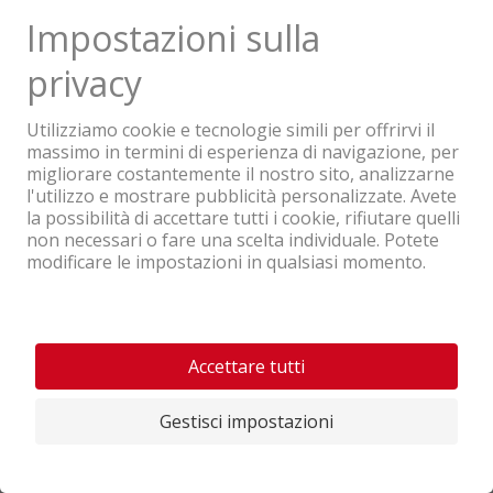
saldo per acquistare una Bobby Car a buon
prezzo e regalare tanta gioia a vostro figlio.
Bobby Car: Il classico
intramontabile
Trovare online la Bobby Car giusta per
ogni età
Come
giocattolo per bambini
, la Bobby Car è un
classico intramontabile per i piccoli dai 1 ai 5
anni. Quando acquistate un’auto per bambini,
dovreste considerare la corporatura e l’altezza
della seduta. I bambini da 1 a 2 anni dovrebbero
usare un’altezza di seduta di 20–22 cm, mentre