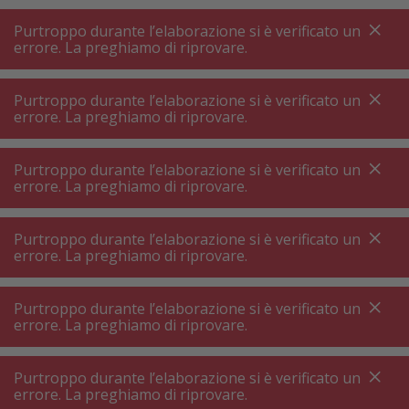
A
A
+++
A
A
+++
+++
+++
My
Post
My
Post
Purtroppo durante l’elaborazione si è verificato un
MENU
RICERCA
errore. La preghiamo di riprovare.
Purtroppo durante l’elaborazione si è verificato un
errore. La preghiamo di riprovare.
Aria ambiente
Diffusore aromi
Diffusore aromi ⋅ rinfrescante aria
Purtroppo durante l’elaborazione si è verificato un
errore. La preghiamo di riprovare.
Filtri prodotto
Purtroppo durante l’elaborazione si è verificato un
errore. La preghiamo di riprovare.
Purtroppo durante l’elaborazione si è verificato un
68
P.
Ordinare per
errore. La preghiamo di riprovare.
Purtroppo durante l’elaborazione si è verificato un
ipuro Essentials Plug-In
errore. La preghiamo di riprovare.
Diffusore nebulizzatore bianco