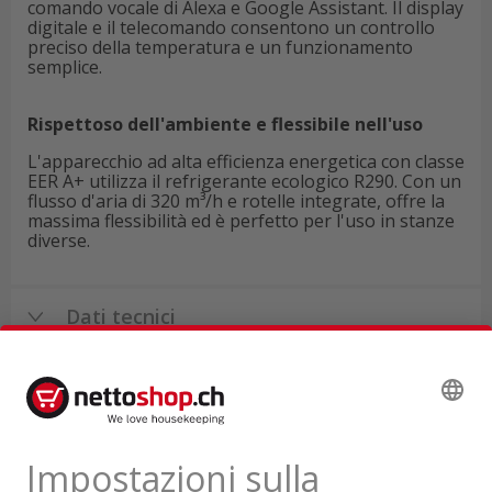
comando vocale di Alexa e Google Assistant. Il display
digitale e il telecomando consentono un controllo
preciso della temperatura e un funzionamento
semplice.
Rispettoso dell'ambiente e flessibile nell'uso
L'apparecchio ad alta efficienza energetica con classe
EER A+ utilizza il refrigerante ecologico R290. Con un
flusso d'aria di 320 m³/h e rotelle integrate, offre la
massima flessibilità ed è perfetto per l'uso in stanze
diverse.
Dati tecnici
Recensioni di prodotti