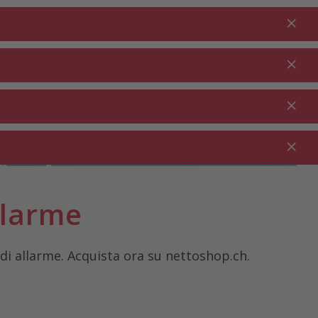
Fare il login
IT
Nel carrello
% Promozioni
0.00
PULIZIA ⋅
GASTRONOMIA
GIARDINO ⋅
PULIZIA
⋅
OUTDOOR
DOMESTICA
RISTORAZIONE
llarme
di allarme. Acquista ora su nettoshop.ch.