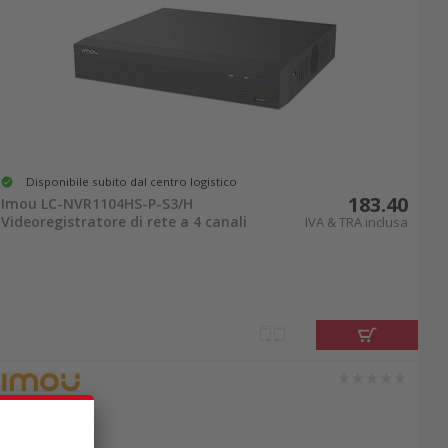
Disponibile subito dal centro logistico
183.40
Imou LC-NVR1104HS-P-S3/H
Videoregistratore di rete a 4 canali
IVA & TRA inclusa