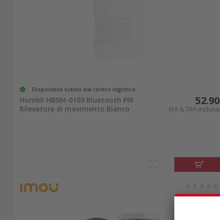
Disponibile subito dal centro logistico
52.90
Hombli HBSM-0109 Bluetooth PIR
Rilevatore di movimento Bianco
IVA & TRA inclusa