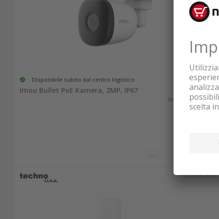
Disponibile subito dal centro logistico
51.50
Imou Bullet PoE Kamera, 2MP, IP67
IVA & TRA inclusa