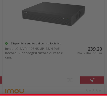
Disponibile subito dal centro logistico
239.20
Imou LC-NVR1108HS-8P-S3/H PoE
Record. Videoregistratore di rete 8
IVA & TRA inclusa
can.