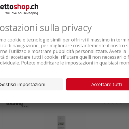
Disponibile subito dal centro logistico
76.45
Imou Turret Eyeball PoE Camera,
2MP
IVA & TRA inclusa