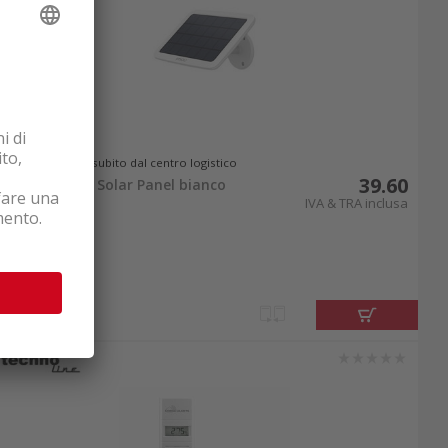
Disponibile subito dal centro logistico
39.60
Imou Cell Pro Solar Panel bianco
IVA & TRA inclusa