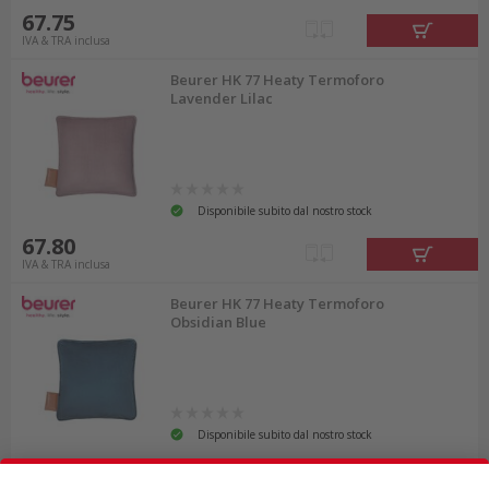
67.75
IVA & TRA inclusa
Beurer HK 77 Heaty Termoforo
Lavender Lilac
Disponibile subito dal nostro stock
67.80
IVA & TRA inclusa
Beurer HK 77 Heaty Termoforo
Obsidian Blue
Disponibile subito dal nostro stock
68.55
IVA & TRA inclusa