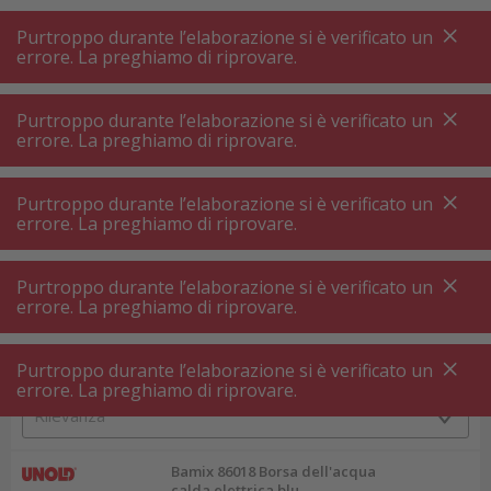
A
A
+++
A
A
+++
+++
+++
My
Post
My
Post
Purtroppo durante l’elaborazione si è verificato un
MENU
RICERCA
errore. La preghiamo di riprovare.
Purtroppo durante l’elaborazione si è verificato un
errore. La preghiamo di riprovare.
Wellness ⋅ massaggio
Cuscino riscaldante
Cuscino riscaldante
Purtroppo durante l’elaborazione si è verificato un
errore. La preghiamo di riprovare.
Filtri prodotto
Purtroppo durante l’elaborazione si è verificato un
errore. La preghiamo di riprovare.
Purtroppo durante l’elaborazione si è verificato un
49
P.
Ordinare per
errore. La preghiamo di riprovare.
Bamix 86018 Borsa dell'acqua
calda elettrica blu